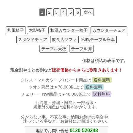
1
2
3
4
5
6
次へ
和風椅子
木製椅子
和風カウンター椅子
カウンターチェア
スタンドチェア
飲食店ソファ
和風テーブル座卓
テーブル天板
テーブル脚
価格は税込み表示です。
現金割やまとめ割など
販売価格からさらに割引きあります！
クレス・マルカツ・プロシード商品は
送料無料
クオン商品は￥70,000以上で
送料無料
チェリー・NW商品は￥40,000以上で
送料無料
北海道・沖縄・離島・一部地域・
規定外の配送は送料がかかります。
分からない事、不安な事、納期お急ぎの場合や、
迷っている事など、お気軽にご相談ください。
0120-520248
電話でお問い合せ