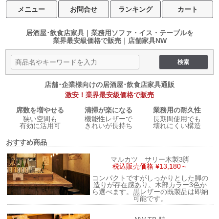
メニュー
お問合せ
ランキング
カート
居酒屋･飲食店家具｜業務用ソファ・イス・テーブルを
業界最安級価格で販売｜店舗家具NW
店舗･企業様向けの居酒屋･飲食店家具通販
激安！業界最安級価格で販売
席数を増やせる
清掃が楽になる
業務用の耐久性
狭い空間も
機能性レザーで
長期間使用でも
有効に活用可
きれいが長持ち
壊れにくい構造
おすすめ商品
マルカツ サリー木製3脚
税込販売価格 ¥13,180～
コンパクトですがしっかりとした脚の
造りが存在感あり。木部カラー3色か
ら選べます。黒レザーの既製品は即納
可能です。