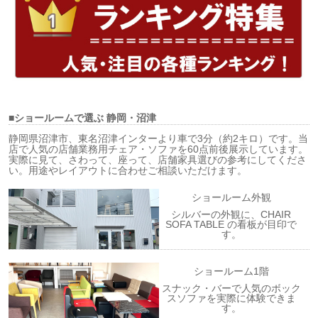
■ショールームで選ぶ
静岡・沼津
静岡県沼津市、東名沼津インターより車で3分（約2キロ）です。当
店で人気の店舗業務用チェア・ソファを60点前後展示しています。
実際に見て、さわって、座って、店舗家具選びの参考にしてくださ
い。用途やレイアウトに合わせご相談いただけます。
ショールーム外観
シルバーの外観に、CHAIR
SOFA TABLE の看板が目印で
す。
ショールーム1階
スナック・バーで人気のボック
スソファを実際に体験できま
す。