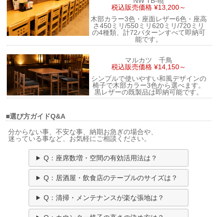
NW TB-暁
税込販売価格 ¥13,200～
木部カラー3色・座面レザー6色・座高
さ450ミリ/550ミリ620ミリ/720ミリ
の4種類、計72パターンすべて即納可
能です。
マルカツ 千鳥
税込販売価格 ¥14,150～
シンプルで使いやすい和風デザインの
椅子で木部カラー3色から選べます。
黒レザーの既製品は即納可能です。
■選び方ガイドQ&A
分からない事、不安な事、納期お急ぎの場合や、
迷っている事など、お気軽にご相談ください。
Q：座席数増・空間の有効活用法は？
Q：居酒屋・飲食店のテーブルのサイズは？
Q：清掃・メンテナンスが楽な張地は？