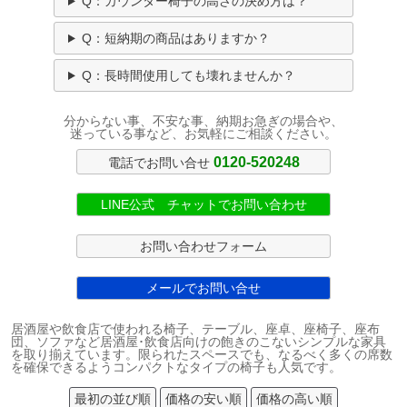
Q：カウンター椅子の高さの決め方は？
Q：短納期の商品はありますか？
Q：長時間使用しても壊れませんか？
分からない事、不安な事、納期お急ぎの場合や、
迷っている事など、お気軽にご相談ください。
0120-520248
電話でお問い合せ
LINE公式 チャットでお問い合わせ
お問い合わせフォーム
メールでお問い合せ
居酒屋や飲食店で使われる椅子、テーブル、座卓、座椅子、座布
団、ソファなど居酒屋･飲食店向けの飽きのこないシンプルな家具
を取り揃えています。限られたスペースでも、なるべく多くの席数
を確保できるようコンパクトなタイプの椅子も人気です。
最初の並び順
価格の安い順
価格の高い順