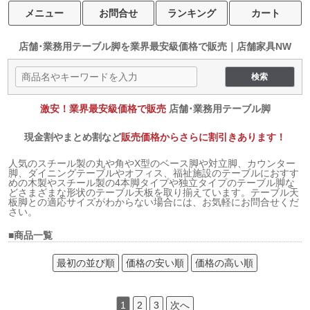
メニュー
お問合せ
ランキング
カート
店舗･業務用テーブル脚を
業界最安級価格で販売｜店舗家具NW
激安！業界最安級価格で販売
店舗･業務用テーブル脚
現金割やまとめ割など
販売価格からさらに割引きあります！
人気のスチール製の丸や角やX型のベース脚や対立脚、カウンター
脚、ダイニングテーブルやオフィス、福祉施設のテーブルにおすす
めの木製やスチール製の4本脚タイプや独立タイプのテーブル脚な
どさまざまな形状のテーブル天板を取り揃えています。テーブル天
板脚との適応サイズがわからない場合には、お気軽にお問合せくだ
さい。
■商品一覧
最初の並び順
価格の安い順
価格の高い順
1
2
3
次へ