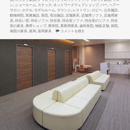
リ
ン
,
ショールーム
,
スナック
,
ネットワークウェブショップ
,
バー
,
ヘアー
ー
サロン
,
ホテル
,
モデルルーム
,
ラウンジ
,
レストラン
,
ロビー
,
公共施設
,
動物病院
,
医療施設
,
医院
,
宿泊施設
,
店舗家具
,
店舗用ソファ
,
店舗用家
具
,
待合い室
,
待合ソファ
,
待合室
,
待合室ソファ
,
待合室のソファ
,
待合
室の家具
,
携帯ショップ
,
整骨院
,
業務用家具
,
歯科医院
,
物販店舗
,
病院
,
本日納品の店舗家具 スクエアスタイルの多
病院の家具
,
薬局
,
薬局家具
コメントを残す