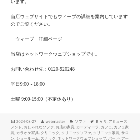
います。
当店ウェブサイトでもウィーブの詳細を案内しています
のでご覧ください。
ウィーブ 詳細ページ
当店は
ネットワークウェブショップ
です。
お問い合わせ先：0120-520248
平日9:00～18:00
土曜 9:00-15:00（不定休あり）
投
作
カ
タ
2024-08-27
webmaster
ソファ
ＢＡＲ
,
アミューズ
稿
成
テ
グ
メント
,
おしゃれなソファ
,
お店の家具
,
カーディーラ
,
カフェ
,
カフェ家
日:
者
ゴ
具
,
カラオケ家具
,
クリニック
,
クリニックソファ
,
クリニック家具
,
サロ
リ
ン
,
ショールーム
,
スナック
,
ネットワークウェブショップ
,
バー
,
ヘアー