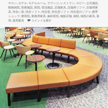
ー
サロン
,
ホテル
,
モデルルーム
,
ラウンジ
,
レストラン
,
ロビー
,
公共施設
,
動物病院
,
医療施設
,
医院
,
宿泊施設
,
店舗家具
,
店舗用ソファ
,
店舗用家
具
,
待合い室
,
待合ソファ
,
待合室
,
待合室ソファ
,
待合室のソファ
,
携帯
ショップ
,
整骨院
,
業務用家具
,
歯科医院
,
物販店舗
,
病院
,
病院の家具
,
薬
本日納品の店舗家具 自由自在にレイアウト可能なクリニッ
局
,
薬局家具
コメントを残す