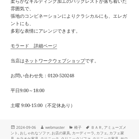
柔らかなキルティング加工のバックレストが落ち着いた
雰囲気で、
張地のコンビネーションによりクラシカルにも、エレガ
ントにも、
多彩な表情にアレンジできます。
モラード 詳細ページ
当店は
ネットワークウェブショップ
です。
お問い合わせ先：0120-520248
平日9:00～18:00
土曜 9:00-15:00（不定休あり）
投
作
カ
タ
2024-09-06
webmaster
椅子
ＢＡＲ
,
アミューズメ
稿
成
テ
グ
ント
,
おしゃれなソファ
,
お店の家具
,
カーディーラ
,
カフェ
,
カフェ家
日:
者
ゴ
具
,
カラオケ家具
,
クリニック
,
クリニックソファ
,
クリニック家具
,
サロ