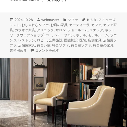
投
作
カ
タ
2024-10-28
webmaster
ソファ
ＢＡＲ
,
アミューズ
稿
成
テ
グ
メント
,
おしゃれなソファ
,
お店の家具
,
カーディーラ
,
カフェ
,
カフェ家
日:
者
ゴ
具
,
カラオケ家具
,
クリニック
,
サロン
,
ショールーム
,
スナック
,
ネット
リ
ワークウェブショップ
,
バー
,
ヘアーサロン
,
ホテル
,
モデルルーム
,
ラウ
ー
ンジ
,
レストラン
,
ロビー
,
公共施設
,
医療施設
,
医院
,
店舗家具
,
店舗用ソ
ファ
,
店舗用家具
,
待合い室
,
待合ソファ
,
待合室ソファ
,
待合室の家具
,
本日納品の店舗家具 クリニックや薬局の待合スペースにおす
業務用家具
コメントを残す