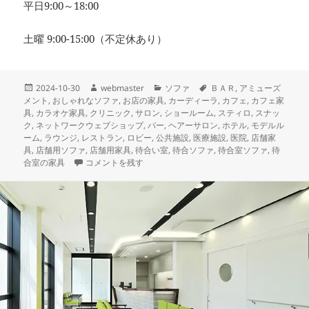
平日9:00～18:00
土曜 9:00-15:00（不定休あり）
投
作
カ
タ
2024-10-30
webmaster
ソファ
ＢＡＲ
,
アミューズ
稿
成
テ
グ
メント
,
おしゃれなソファ
,
お店の家具
,
カーディーラ
,
カフェ
,
カフェ家
日:
者
ゴ
具
,
カラオケ家具
,
クリニック
,
サロン
,
ショールーム
,
スティロ
,
スナッ
リ
ク
,
ネットワークウェブショップ
,
バー
,
ヘアーサロン
,
ホテル
,
モデルル
ー
ーム
,
ラウンジ
,
レストラン
,
ロビー
,
公共施設
,
医療施設
,
医院
,
店舗家
具
,
店舗用ソファ
,
店舗用家具
,
待合い室
,
待合ソファ
,
待合室ソファ
,
待
本日納品の店舗家具 ふっくらと可愛らしいソフトキルティン
合室の家具
コメントを残す