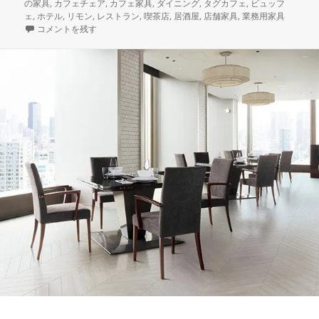
稿
成
テ
グ
の家具
,
カフェチェア
,
カフェ家具
,
ダイニング
,
タグカフェ
,
ビュッフ
日:
者
ゴ
ェ
,
ホテル
,
リモン
,
レストラン
,
喫茶店
,
居酒屋
,
店舗家具
,
業務用家具
本日納品の店舗家具 快適な掛け心地の優しいフォルムのウッドチェア リ
リ
コメントを残す
ー