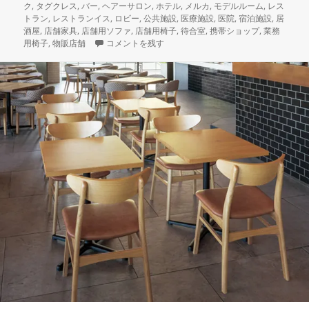
日:
者
ゴ
ク
,
タグクレス
,
バー
,
ヘアーサロン
,
ホテル
,
メルカ
,
モデルルーム
,
レス
リ
トラン
,
レストランイス
,
ロビー
,
公共施設
,
医療施設
,
医院
,
宿泊施設
,
居
ー
酒屋
,
店舗家具
,
店舗用ソファ
,
店舗用椅子
,
待合室
,
携帯ショップ
,
業務
本日納品の店舗家具 当店で長い間、一番売れてる木
用椅子
,
物販店舗
コメントを残す