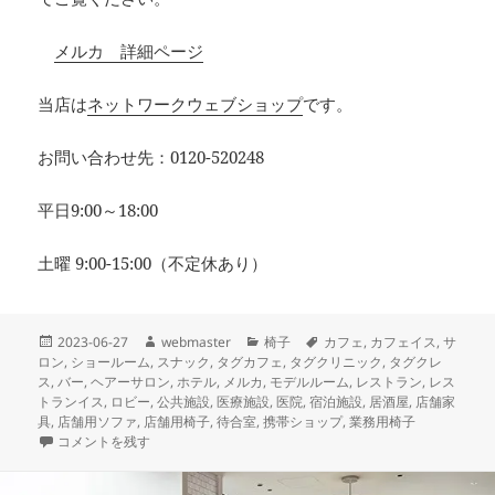
メルカ 詳細ページ
当店は
ネットワークウェブショップ
です。
お問い合わせ先：0120-520248
平日9:00～18:00
土曜 9:00-15:00（不定休あり）
投
作
カ
タ
2023-06-27
webmaster
椅子
カフェ
,
カフェイス
,
サ
稿
成
テ
グ
ロン
,
ショールーム
,
スナック
,
タグカフェ
,
タグクリニック
,
タグクレ
日:
者
ゴ
ス
,
バー
,
ヘアーサロン
,
ホテル
,
メルカ
,
モデルルーム
,
レストラン
,
レス
リ
トランイス
,
ロビー
,
公共施設
,
医療施設
,
医院
,
宿泊施設
,
居酒屋
,
店舗家
ー
具
,
店舗用ソファ
,
店舗用椅子
,
待合室
,
携帯ショップ
,
業務用椅子
本日納品の店舗家具 当店で長い間、一番人気の木製椅子 メルカ Ｍ
コメントを残す