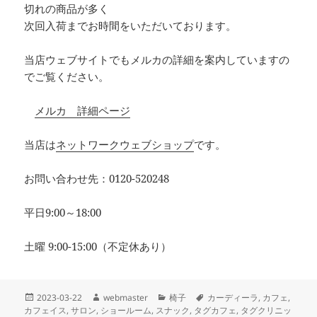
切れの商品が多く
次回入荷までお時間をいただいております。
当店ウェブサイトでもメルカの詳細を案内していますの
でご覧ください。
メルカ 詳細ページ
当店は
ネットワークウェブショップ
です。
お問い合わせ先：0120-520248
平日9:00～18:00
土曜 9:00-15:00（不定休あり）
投
作
カ
タ
2023-03-22
webmaster
椅子
カーディーラ
,
カフェ
,
稿
成
テ
グ
カフェイス
,
サロン
,
ショールーム
,
スナック
,
タグカフェ
,
タグクリニッ