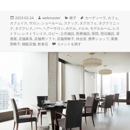
投
作
カ
タ
2023-02-24
webmaster
椅子
カーディーラ
,
カフェ
,
稿
成
テ
グ
カフェイス
,
サロン
,
ショールーム
,
スナック
,
タグカフェ
,
タグクリニッ
日:
者
ゴ
ク
,
タグクレス
,
バー
,
ヘアーサロン
,
ホテル
,
メルカ
,
モデルルーム
,
レス
リ
トラン
,
レストランイス
,
ロビー
,
公共施設
,
医療施設
,
医院
,
宿泊施設
,
居
ー
酒屋
,
店舗家具
,
店舗用ソファ
,
店舗用椅子
,
待合室
,
携帯ショップ
,
業務
本日納品の店舗家具 当店で長い間、人気ナン
用椅子
,
物販店舗
,
飲食店
コメントを残す