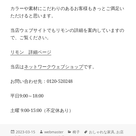
カラーや素材にこだわりのあるお客様もきっとご満足い
ただけると思います。
当店ウェブサイトでもリモンの詳細を案内していますの
で、ご覧ください。
リモン 詳細ページ
当店は
ネットワークウェブショップ
です。
お問い合わせ先：0120-520248
平日9:00～18:00
土曜 9:00-15:00（不定休あり）
投
作
カ
タ
2023-03-15
webmaster
椅子
おしゃれな家具
,
お店