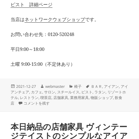
ピスト 詳細ページ
当店は
ネットワークウェブショップ
です。
お問い合わせ先：0120-520248
平日9:00～18:00
土曜 9:00-15:00（不定休あり）
投
作
カ
タ
2021-12-27
webmaster
椅子
ＢＡＲ
,
アイアン
,
アイ
稿
成
テ
グ
アンチェア
,
カフェ
,
サロン
,
スチールイス
,
ピスト
,
ラタン
,
リゾートホ
日:
者
ゴ
テル
,
レストラン
,
喫茶店
,
店舗家具
,
業務用家具
,
物販ショップ
,
飲食
本日納品の店舗家具 ヴィンテージテイストのオークとスチールが組み
リ
店
コメントを残す
ー
本日納品の店舗家具 ヴィンテー
ジテイストのシンプルなアイア