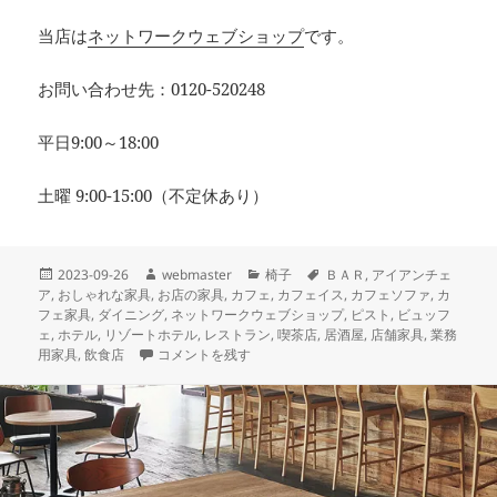
当店は
ネットワークウェブショップ
です。
お問い合わせ先：0120-520248
平日9:00～18:00
土曜 9:00-15:00（不定休あり）
投
作
カ
タ
2023-09-26
webmaster
椅子
ＢＡＲ
,
アイアンチェ
稿
成
テ
グ
ア
,
おしゃれな家具
,
お店の家具
,
カフェ
,
カフェイス
,
カフェソファ
,
カ
日:
者
ゴ
フェ家具
,
ダイニング
,
ネットワークウェブショップ
,
ピスト
,
ビュッフ
リ
ェ
,
ホテル
,
リゾートホテル
,
レストラン
,
喫茶店
,
居酒屋
,
店舗家具
,
業務
本日納品の店舗家具 カフェにおすすめのヴィンテージテ
ー
用家具
,
飲食店
コメントを残す