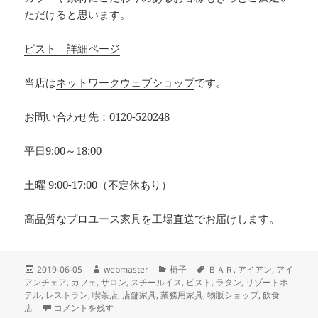
ただけると思います。
ピスト 詳細ページ
当店は
ネットワークウェブショップ
です。
お問い合わせ先：0120-520248
平日9:00～18:00
土曜 9:00-17:00（不定休あり）
高品質なプロユース家具を工場直送でお届けします。
投
作
カ
タ
2019-06-05
webmaster
椅子
ＢＡＲ
,
アイアン
,
アイ
稿
成
テ
グ
アンチェア
,
カフェ
,
サロン
,
スチールイス
,
ピスト
,
ラタン
,
リゾートホ
日:
者
ゴ
テル
,
レストラン
,
喫茶店
,
店舗家具
,
業務用家具
,
物販ショップ
,
飲食
本日納品の店舗家具 ヴィンテージテイストのシンプルなアイアンチェア
リ
店
コメントを残す