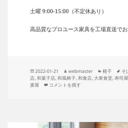
土曜 9:00-15:00（不定休あり）
高品質なプロユース家具を工場直送でお
投
作
カ
タ
2022-01-21
webmaster
椅子
そ
稿
成
テ
グ
店
,
和菓子店
,
和風椅子
,
和食店
,
大衆食堂
,
寿司
日:
本日納品の店舗家具 シンプルさを追求
者
ゴ
麦屋
コメントを残す
リ
ー