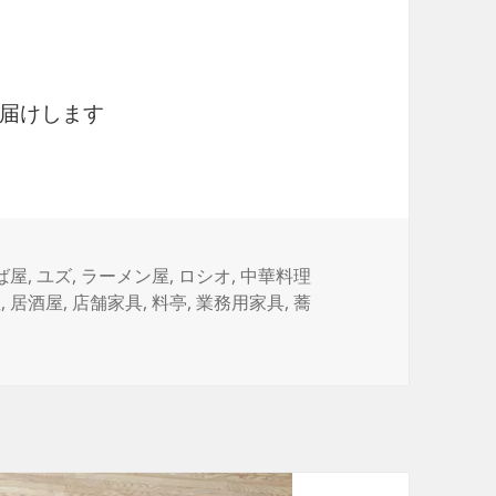
届けします
ば屋
,
ユズ
,
ラーメン屋
,
ロシオ
,
中華料理
屋
,
居酒屋
,
店舗家具
,
料亭
,
業務用家具
,
蕎
したウッドチェア ロシオ ROCIO に