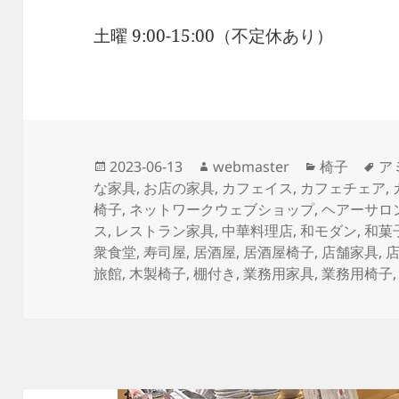
土曜 9:00-15:00（不定休あり）
投
作
カ
タ
2023-06-13
webmaster
椅子
ア
稿
成
テ
グ
な家具
,
お店の家具
,
カフェイス
,
カフェチェア
,
日:
者
ゴ
椅子
,
ネットワークウェブショップ
,
ヘアーサロ
リ
ス
,
レストラン家具
,
中華料理店
,
和モダン
,
和菓
ー
衆食堂
,
寿司屋
,
居酒屋
,
居酒屋椅子
,
店舗家具
,
旅館
,
木製椅子
,
棚付き
,
業務用家具
,
業務用椅子