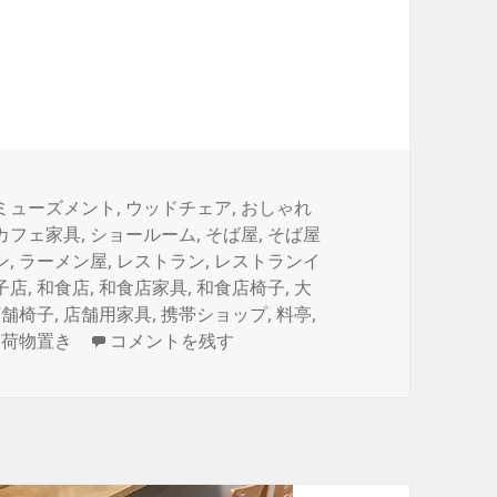
ミューズメント
,
ウッドチェア
,
おしゃれ
カフェ家具
,
ショールーム
,
そば屋
,
そば屋
ン
,
ラーメン屋
,
レストラン
,
レストランイ
子店
,
和食店
,
和食店家具
,
和食店椅子
,
大
店舗椅子
,
店舗用家具
,
携帯ショップ
,
料亭
,
本日納品の店舗家具 便利な荷物置き用の棚がつ
,
荷物置き
コメントを残す