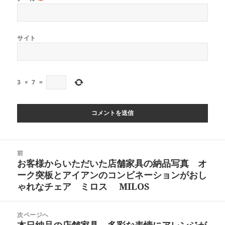
サイト
3
×
7
=
投
前
稿
お客様からいただいた店舗家具の納品写真 オ
前
ナ
ーク突板とアイアンのコンビネーションがおし
の
ビ
ゃれなチェア ミロス MILOS
投
ゲ
稿:
ー
次ページへ
シ
本日納品の店舗家具 多彩な表情にアレンジが
次