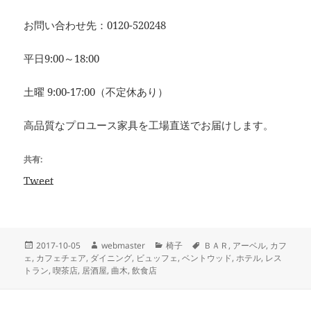
お問い合わせ先：0120-520248
平日9:00～18:00
土曜 9:00-17:00（不定休あり）
高品質なプロユース家具を工場直送でお届けします。
共有:
Tweet
投
作
カ
タ
2017-10-05
webmaster
椅子
ＢＡＲ
,
アーベル
,
カフ
稿
成
テ
グ
ェ
,
カフェチェア
,
ダイニング
,
ビュッフェ
,
ベントウッド
,
ホテル
,
レス
日:
者
ゴ
トラン
,
喫茶店
,
居酒屋
,
曲木
,
飲食店
リ
ー