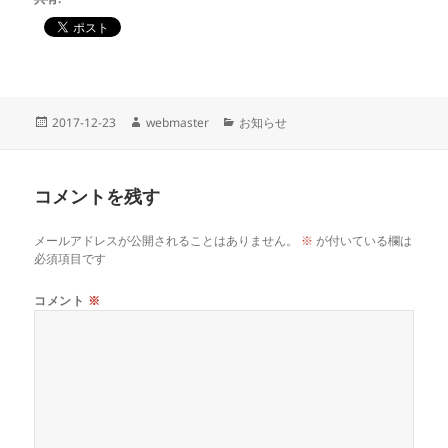
投
作
カ
2017-12-23
webmaster
お知らせ
稿
成
テ
日:
者
ゴ
リ
コメントを残す
ー
メールアドレスが公開されることはありません。
※
が付いている欄は
必須項目です
コメント
※