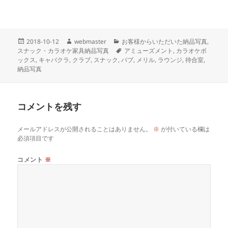
投
作
カ
2018-10-12
webmaster
お客様からいただいた納品写真
,
稿
成
テ
タ
スナック・カラオケ家具納品写真
アミューズメント
,
カラオケボ
日:
者
ゴ
グ
ックス
,
キャバクラ
,
クラブ
,
スナック
,
パブ
,
メリル
,
ラウンジ
,
待合室
,
リ
納品写真
ー
コメントを残す
メールアドレスが公開されることはありません。
※
が付いている欄は
必須項目です
コメント
※