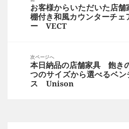
お客様からいただいた店舗
ナ
前
棚付き和風カウンターチェ
ビ
の
ー VECT
ゲ
投
ー
稿:
シ
ョ
次ページへ
ン
本日納品の店舗家具 飽き
次
つのサイズから選べるベン
の
ス Unison
投
稿: