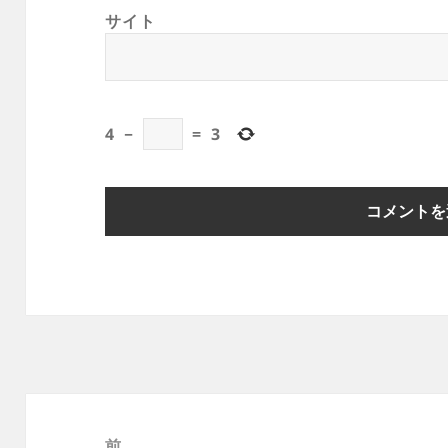
サイト
4
−
=
3
投
稿
前