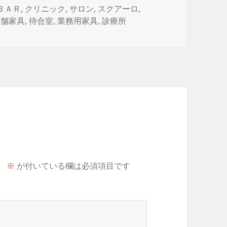
タ
ＢＡＲ
,
クリニック
,
サロン
,
スクアーロ
,
グ
店舗家具
,
待合室
,
業務用家具
,
診療所
。
※
が付いている欄は必須項目です