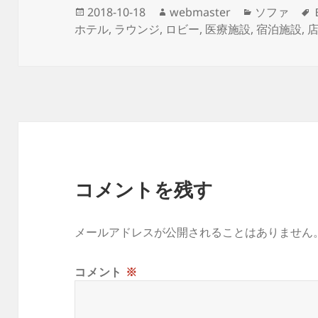
投
作
カ
2018-10-18
webmaster
ソファ
稿
成
テ
ホテル
,
ラウンジ
,
ロビー
,
医療施設
,
宿泊施設
,
日:
者
ゴ
リ
ー
コメントを残す
メールアドレスが公開されることはありません
コメント
※