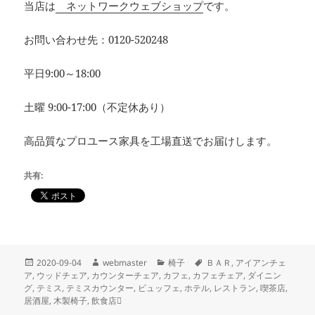
当店は
ネットワークウェブショップ
です。
お問い合わせ先：0120-520248
平日9:00～18:00
土曜 9:00-17:00（不定休あり）
高品質なプロユース家具を工場直送でお届けします。
共有:
投
作
カ
タ
2020-09-04
webmaster
椅子
ＢＡＲ
,
アイアンチェ
稿
成
テ
グ
ア
,
ウッドチェア
,
カウンターチェア
,
カフェ
,
カフェチェア
,
ダイニン
日:
者
ゴ
グ
,
テミス
,
テミスカウンター
,
ビュッフェ
,
ホテル
,
レストラン
,
喫茶店
,
リ
居酒屋
,
木製椅子
,
飲食店
ー