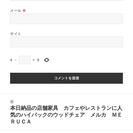
メール
※
サイト
4
−
=
0
投
前
稿
本日納品の店舗家具 カフェやレストランに人
前
ナ
気のハイバックのウッドチェア メルカ ＭＥ
の
ビ
ＲＵＣＡ
投
ゲ
稿: