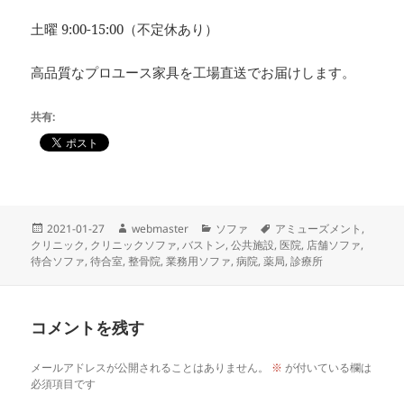
土曜 9:00-15:00（不定休あり）
高品質なプロユース家具を工場直送でお届けします。
共有:
投
作
カ
タ
2021-01-27
webmaster
ソファ
アミューズメント
,
稿
成
テ
グ
クリニック
,
クリニックソファ
,
バストン
,
公共施設
,
医院
,
店舗ソファ
,
日:
者
ゴ
待合ソファ
,
待合室
,
整骨院
,
業務用ソファ
,
病院
,
薬局
,
診療所
リ
ー
コメントを残す
メールアドレスが公開されることはありません。
※
が付いている欄は
必須項目です