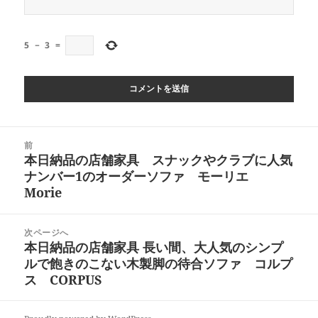
5
−
3
=
投
前
稿
本日納品の店舗家具 スナックやクラブに人気
前
ナ
ナンバー1のオーダーソファ モーリエ
の
ビ
Morie
投
ゲ
稿:
ー
次ページへ
シ
本日納品の店舗家具 長い間、大人気のシンプ
次
ョ
ルで飽きのこない木製脚の待合ソファ コルプ
の
ン
ス CORPUS
投
稿: