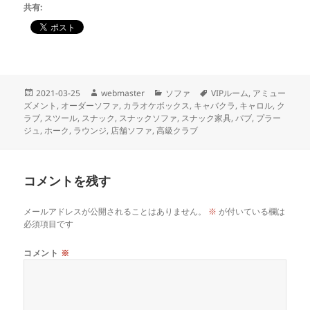
共有:
投
作
カ
タ
2021-03-25
webmaster
ソファ
VIPルーム
,
アミュー
稿
成
テ
グ
ズメント
,
オーダーソファ
,
カラオケボックス
,
キャバクラ
,
キャロル
,
ク
日:
者
ゴ
ラブ
,
スツール
,
スナック
,
スナックソファ
,
スナック家具
,
パブ
,
プラー
リ
ジュ
,
ホーク
,
ラウンジ
,
店舗ソファ
,
高級クラブ
ー
コメントを残す
メールアドレスが公開されることはありません。
※
が付いている欄は
必須項目です
コメント
※