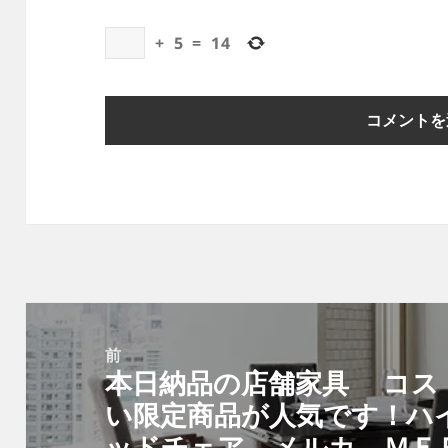
+
5
=
14
投
稿
前
本日納品の店舗家具 コス
ナ
前
い限定商品が人気です！ハ
ビ
の
ッドチェア メルカ ＭＥ
ゲ
投