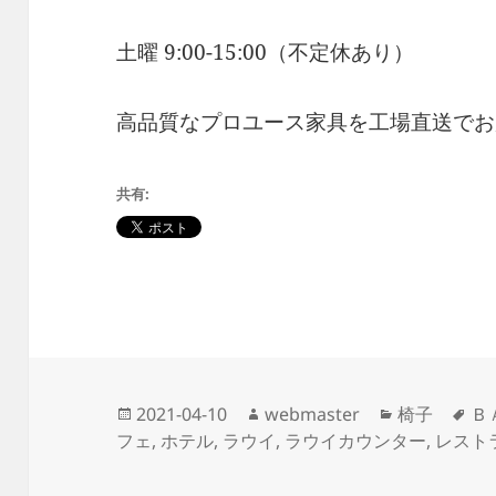
土曜 9:00-15:00（不定休あり）
高品質なプロユース家具を工場直送でお
共有:
投
作
カ
タ
2021-04-10
webmaster
椅子
Ｂ
稿
成
テ
グ
フェ
,
ホテル
,
ラウイ
,
ラウイカウンター
,
レスト
日:
者
ゴ
リ