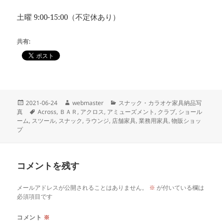
土曜 9:00-15:00（不定休あり）
共有:
投
作
カ
2021-06-24
webmaster
スナック・カラオケ家具納品写
稿
タ
成
テ
真
Across
,
ＢＡＲ
,
アクロス
,
アミューズメント
,
クラブ
,
ショール
日:
グ
者
ゴ
ーム
,
スツール
,
スナック
,
ラウンジ
,
店舗家具
,
業務用家具
,
物販ショッ
リ
プ
ー
コメントを残す
メールアドレスが公開されることはありません。
※
が付いている欄は
必須項目です
コメント
※