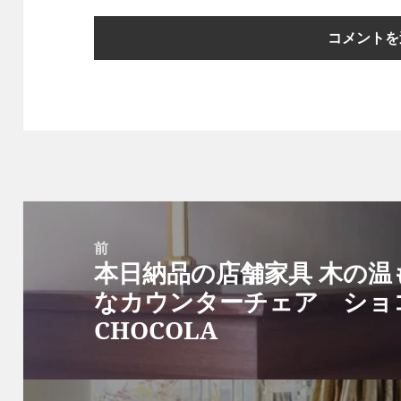
投
稿
前
本日納品の店舗家具 木の
ナ
前
なカウンターチェア シ
ビ
の
CHOCOLA
ゲ
投
ー
稿:
シ