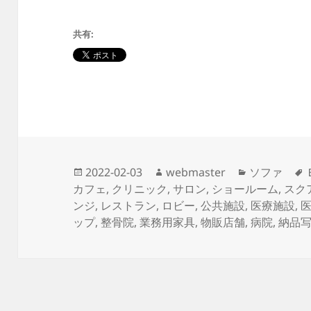
共有:
投
作
カ
2022-02-03
webmaster
ソファ
稿
成
テ
カフェ
,
クリニック
,
サロン
,
ショールーム
,
スク
日:
者
ゴ
ンジ
,
レストラン
,
ロビー
,
公共施設
,
医療施設
,
リ
ップ
,
整骨院
,
業務用家具
,
物販店舗
,
病院
,
納品
ー