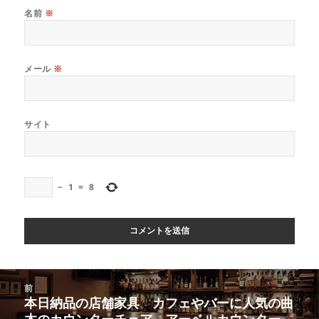
名前
※
メール
※
サイト
−
1
=
8
投
前
稿
本日納品の店舗家具 カフェやバーに人気の曲
前
ナ
木のカウンターチェア アーベルカウンター