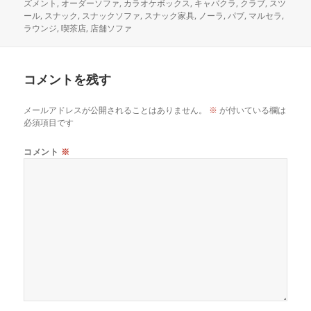
稿
成
テ
グ
ズメント
,
オーダーソファ
,
カラオケボックス
,
キャバクラ
,
クラブ
,
スツ
日:
者
ゴ
ール
,
スナック
,
スナックソファ
,
スナック家具
,
ノーラ
,
パブ
,
マルセラ
,
リ
ラウンジ
,
喫茶店
,
店舗ソファ
ー
コメントを残す
メールアドレスが公開されることはありません。
※
が付いている欄は
必須項目です
コメント
※