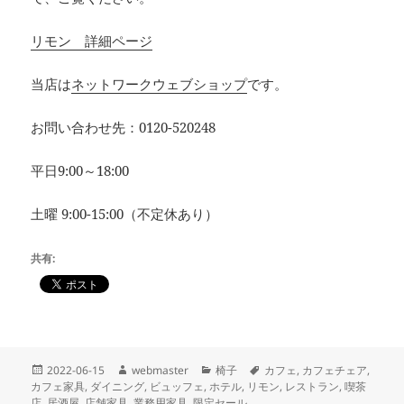
リモン 詳細ページ
当店は
ネットワークウェブショップ
です。
お問い合わせ先：0120-520248
平日9:00～18:00
土曜 9:00-15:00（不定休あり）
共有:
投
作
カ
タ
2022-06-15
webmaster
椅子
カフェ
,
カフェチェア
,
稿
成
テ
グ
カフェ家具
,
ダイニング
,
ビュッフェ
,
ホテル
,
リモン
,
レストラン
,
喫茶
日:
者
ゴ
店
,
居酒屋
,
店舗家具
,
業務用家具
,
限定セール