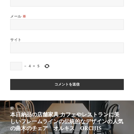
メール
※
サイト
−
4
=
5
投
前
稿
本日納品の店舗家具 カフェやレストランに美
前
ナ
しいフレームラインの伝統的なデザインの人気
の
ビ
の曲木のチェア オルキス ORCHIS
投
ゲ