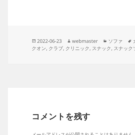
投
作
カ
2022-06-23
webmaster
ソファ
稿
成
テ
クオン
,
クラブ
,
クリニック
,
スナック
,
スナック
日:
者
ゴ
リ
ー
コメントを残す
メールアドレスが公開されることはありません