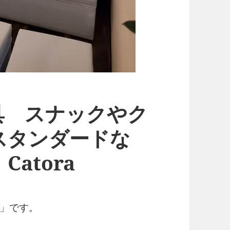
具 スナックやク
スタンダードな
atora
」です。