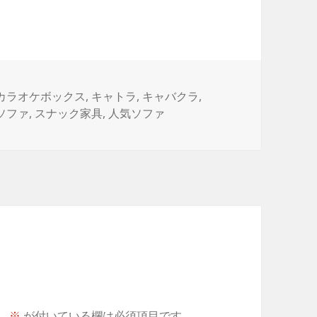
タ
カラオケボックス
,
キャトラ
,
キャバクラ
,
グ
ソファ
,
スナック家具
,
人気ソファ
。
※
が付いている欄は必須項目です