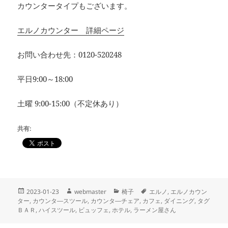
カウンタータイプもございます。
エルノカウンター 詳細ページ
お問い合わせ先：0120-520248
平日9:00～18:00
土曜 9:00-15:00（不定休あり）
共有:
投
作
カ
タ
2023-01-23
webmaster
椅子
エルノ
,
エルノカウン
稿
成
テ
グ
ター
,
カウンタ―スツール
,
カウンタ―チェア
,
カフェ
,
ダイニング
,
タグ
日:
者
ゴ
ＢＡＲ
,
ハイスツール
,
ビュッフェ
,
ホテル
,
ラーメン屋さん
リ
ー