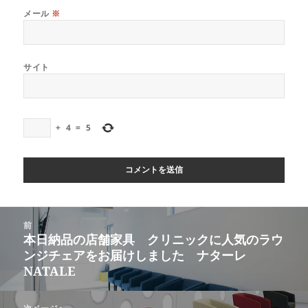
メール
※
サイト
+
4
=
5
投
前
稿
本日納品の店舗家具 クリニックに人気のラウ
前
ナ
ンジチェアをお届けしました ナターレ
の
ビ
NATALE
投
ゲ
稿:
ー