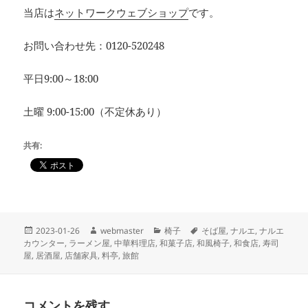
当店は
ネットワークウェブショップ
です。
お問い合わせ先：0120-520248
平日9:00～18:00
土曜 9:00-15:00（不定休あり）
共有:
投
作
カ
タ
2023-01-26
webmaster
椅子
そば屋
,
ナルエ
,
ナルエ
稿
成
テ
グ
カウンター
,
ラーメン屋
,
中華料理店
,
和菓子店
,
和風椅子
,
和食店
,
寿司
日:
者
ゴ
屋
,
居酒屋
,
店舗家具
,
料亭
,
旅館
リ
ー
コメントを残す