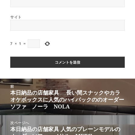
サイト
7
×
1
=
投
前
稿
本日納品の店舗家具 長い間スナックやカラ
前
ナ
オケボックスに人気のハイバックののオーダー
の
ビ
ソファ ノーラ NOLA
投
ゲ
稿:
ー
次ページへ
シ
本日納品の店舗家具 人気のプレーンモデルの
次
ョ