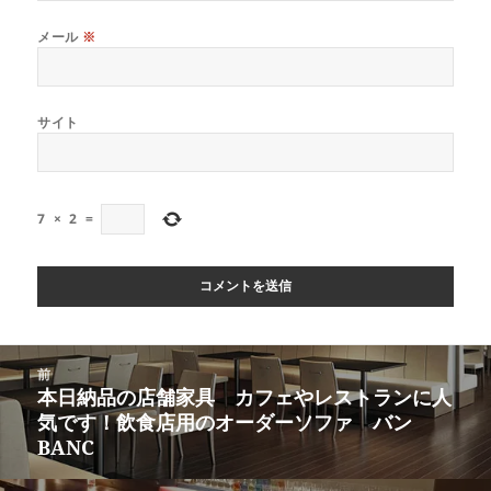
メール
※
サイト
7
×
2
=
投
前
稿
本日納品の店舗家具 カフェやレストランに人
前
ナ
気です！飲食店用のオーダーソファ バン
の
ビ
BANC
投
ゲ
稿:
ー