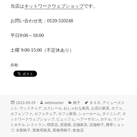
当店は
ネットワークウェブショップ
です。
お問い合わせ先：0120-520248
平日9:00～18:00
土曜 9:00-15:00（不定休あり）
共有:
投
作
カ
タ
2023-09-29
webmaster
椅子
ＢＡＲ
,
アミューズメ
稿
成
テ
グ
ント
,
ウッドチェア
,
エクレール
,
おしゃれな家具
,
お店の家具
,
カフェ
,
日:
者
ゴ
カフェソファ
,
カフェチェア
,
カフェ家具
,
ショールーム
,
ダイニング
,
ネ
リ
ットワークウェブショップ
,
ビュッフェ
,
ヘアーサロン
,
ホテル
,
リゾー
ー
トホテル
,
レストラン
,
喫茶店
,
居酒屋
,
店舗家具
,
店舗椅子
,
携帯ショッ
プ
,
木製椅子
,
業務用家具
,
業務用椅子
,
飲食店