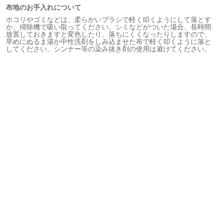
布地のお手入れについて
ホコリやゴミなどは、柔らかいブラシで軽く叩くようにして落とす
か、掃除機で吸い取ってください。シミなどがついた場合、長時間
放置しておきますと変色したり、落ちにくくなったりしますので、
早めにぬるま湯か中性洗剤をしみ込ませた布で軽く叩くように落と
してください。シンナー等の染み抜き剤の使用は避けてください。