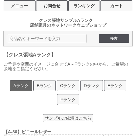
メニュー
お問合せ
ランキング
カート
クレス張地サンプルAランク｜
店舗家具のネットワークウェブショップ
【クレス張地Aランク】
ご予算や空間のイメージに合せてA～Fランクの中から、ご希望の
張地をご指定ください。
Aランク
Bランク
Cランク
Dランク
Eランク
Fランク
サンプルご依頼はこちら
【A-80】ビニールレザー