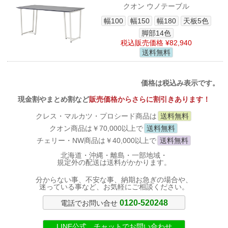
クオン ウノテーブル
幅100
幅150
幅180
天板5色
脚部14色
税込販売価格 ¥82,940
送料無料
価格は税込み表示です。
現金割やまとめ割など
販売価格からさらに割引きあります！
クレス・マルカツ・プロシード商品は
送料無料
クオン商品は￥70,000以上で
送料無料
チェリー・NW商品は￥40,000以上で
送料無料
北海道・沖縄・離島・一部地域・
規定外の配送は送料がかかります。
分からない事、不安な事、納期お急ぎの場合や、
迷っている事など、お気軽にご相談ください。
0120-520248
電話でお問い合せ
LINE公式 チャットでお問い合わせ