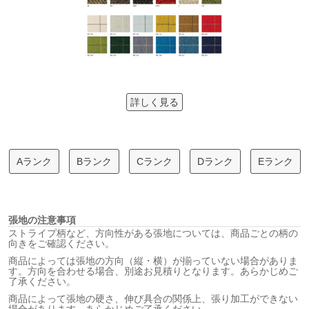
詳しく見る
Aランク
Bランク
Cランク
Dランク
Eランク
張地の注意事項
ストライプ柄など、方向性がある張地については、商品ごとの柄の
向きをご確認ください。
商品によっては張地の方向（縦・横）が揃っていない場合がありま
す。方向を合わせる場合、別途お見積りとなります。あらかじめご
了承ください。
商品によって張地の硬さ、伸び具合の関係上、張り加工ができない