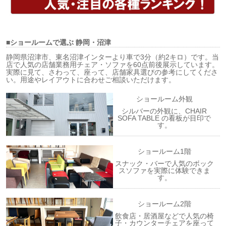
■ショールームで選ぶ
静岡・沼津
静岡県沼津市、東名沼津インターより車で3分（約2キロ）です。当
店で人気の店舗業務用チェア・ソファを60点前後展示しています。
実際に見て、さわって、座って、店舗家具選びの参考にしてくださ
い。用途やレイアウトに合わせご相談いただけます。
ショールーム外観
シルバーの外観に、CHAIR
SOFA TABLE の看板が目印で
す。
ショールーム1階
スナック・バーで人気のボック
スソファを実際に体験できま
す。
ショールーム2階
飲食店・居酒屋などで人気の椅
子・カウンターチェアを座って