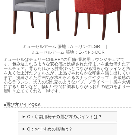
ミューセルアーム 張地：A-ヘリングLGR ｜
ミューセルアーム 張地：E-バトンDOR
ミューセルはチェリーCHERRYの店舗･業務用ラウンジチェアで
す。包み込まれるような安心感と洗練された佇まいを兼ね備えたア
ームチェア。背もたれから肘掛けへとつながる滑らかなラインと角
を丸く仕上げたフォルムが、上品でやわらかな印象を醸し出してい
ます。洗練された雰囲気が求められるスナックやクラブ、高級感の
あるラウンジ、大人の隠れ家のようなパブ、プライベート感を大切
にするサロンなど、幅広い空間に調和しながらお店の魅力をより一
層引き立ててくれる一脚です。
■選び方ガイドQ&A
Q：店舗用椅子の選び方のポイントは？
Q：おすすめの張地は？