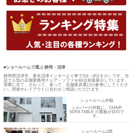
■ショールームで選ぶ
静岡・沼津
静岡県沼津市、東名沼津インターより車で3分（約2キロ）です。当
店で人気の店舗業務用チェア・ソファを60点前後展示しています。
実際に見て、さわって、座って、店舗家具選びの参考にしてくださ
い。用途やレイアウトに合わせご相談いただけます。
ショールーム外観
シルバーの外観に、CHAIR
SOFA TABLE の看板が目印で
す。
ショールーム1階