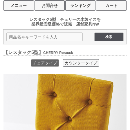
メニュー
お問合せ
ランキング
カート
レスタック5型｜チェリーの木製イスを
業界最安級価格で販売｜店舗家具NW
【レスタック5型】
CHERRY Restuck
チェアタイプ
カウンタータイプ