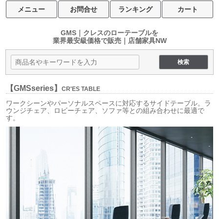
メニュー
お問合せ
ランキング
カート
GMS｜クレスのローテーブルを
業界最安級価格で販売｜店舗家具NW
【GMS
series
】
CR'ES TABLE
ワークシーンやパーソナルスペースに対応するサイドテーブル。ラ
ウンジチェア、ロビーチェア、ソファ等との組み合わせに最適で
す。