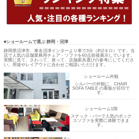
■ショールームで選ぶ
静岡・沼津
静岡県沼津市、東名沼津インターより車で3分（約2キロ）です。当
店で人気の店舗業務用チェア・ソファを60点前後展示しています。
実際に見て、さわって、座って、店舗家具選びの参考にしてくださ
い。用途やレイアウトに合わせご相談いただけます。
ショールーム外観
シルバーの外観に、CHAIR
SOFA TABLE の看板が目印で
す。
ショールーム1階
スナック・バーで人気のボック
スソファを実際に体験できま
す。