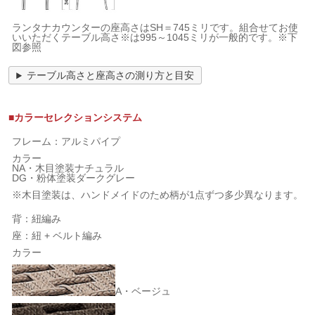
ランタナカウンターの座高さはSH＝745ミリです。組合せてお使
いいただくテーブル高さ※は995～1045ミリが一般的です。※下
図参照
テーブル高さと座高さの測り方と目安
■カラーセレクションシステム
フレーム：アルミパイプ
カラー
NA・木目塗装ナチュラル
DG・粉体塗装ダークグレー
※木目塗装は、ハンドメイドのため柄が1点ずつ多少異なります。
背：紐編み
座：紐 + ベルト編み
カラー
A・ベージュ