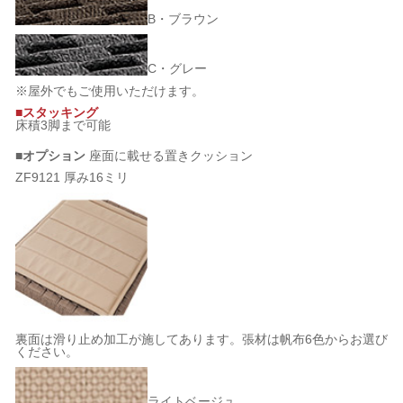
B・ブラウン
C・グレー
※屋外でもご使用いただけます。
■スタッキング
床積3脚まで可能
■オプション
座面に載せる置きクッション
ZF9121 厚み16ミリ
裏面は滑り止め加工が施してあります。張材は帆布6色からお選び
ください。
ライトベージュ