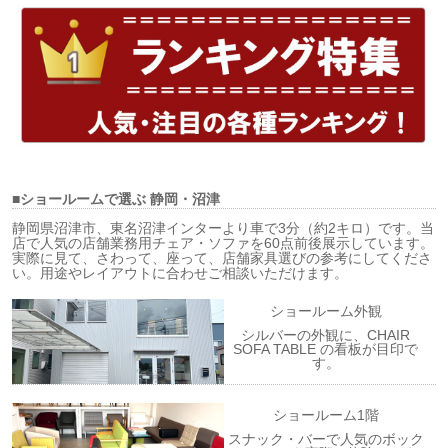
■ショールームで選ぶ
静岡・沼津
静岡県沼津市、東名沼津インターより車で3分（約2キロ）です。当
店で人気の店舗業務用チェア・ソファを60点前後展示しています。
実際に見て、さわって、座って、店舗家具選びの参考にしてくださ
い。用途やレイアウトに合わせご相談いただけます。
ショールーム外観
シルバーの外観に、CHAIR
SOFA TABLE の看板が目印で
す。
ショールーム1階
スナック・バーで人気のボック