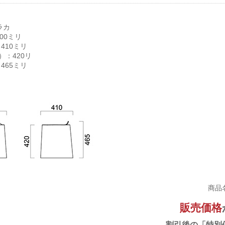
ラカ
00ミリ
410ミリ
）：420リ
465ミリ
g
商品
販売価格
割引後の「特別