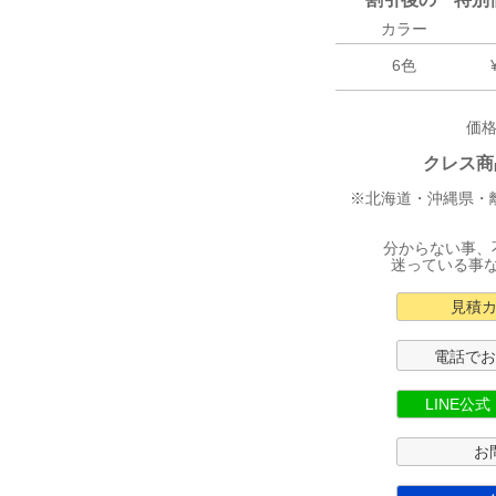
カラー
6色
価
クレス商
※北海道・沖縄県・
分からない事、
迷っている事
見積
電話で
LINE公
お