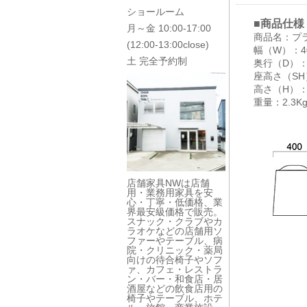
ショールーム
■商品仕様
月～金 10:00-17:00
商品名：プ
(12:00-13:00close)
幅（W）：4
土 完全予約制
奥行（D）：
座高さ（SH
高さ（H）：
重量：2.3K
店舗家具NWは店舗
用・業務用家具を安
心・丁寧・低価格、業
界最安級価格で販売。
スナック・クラブやカ
ラオケなどの店舗用ソ
ファーやテーブル、病
院・クリニック・薬局
向けの待合椅子やソフ
ァ、カフェ・レストラ
ン・バー・和食店・居
酒屋などの飲食店用の
椅子やテーブル、ホテ