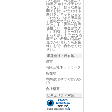
ル・旅館・商業施設・
物販店向けの椅子やソ
ファなど、様々な商空
間でお使いいただける
商品を、ネットショッ
プだからできる限界割
引価格にてご購入いた
だけます。表示の販売
価格より、現金割でさ
らに割引！まとめ割で
もっと割引！ 気になる
商品やご希望の商品が
見つかりましたらお気
軽にお問い合わせくだ
さい。
運営会社・所在地
運営
有限会社ネットワーク
所在地
静岡県沼津市岡宮782-
19
会社概要
セキュリティ対策