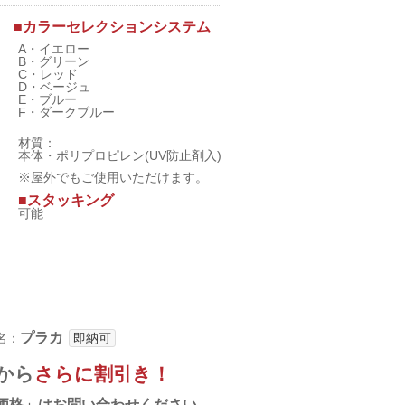
■カラーセレクションシステム
A・イエロー
B・グリーン
C・レッド
D・ベージュ
E・ブルー
F・ダークブルー
材質：
本体・ポリプロピレン(UV防止剤入)
※屋外でもご使用いただけます。
■スタッキング
可能
プラカ
名：
即納可
から
さらに割引き！
価格」はお問い合わせください