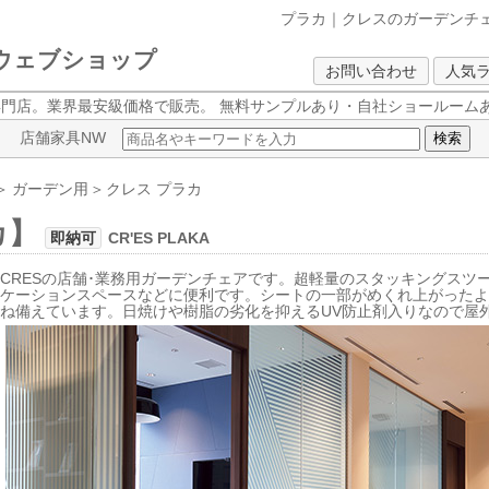
プラカ｜クレスのガーデンチ
クウェブショップ
お問い合わせ
人気
専門店。業界最安級価格で販売。
無料サンプルあり・自社ショールームあ
店舗家具NW
＞
ガーデン用
＞
クレス
プラカ
カ】
即納可
CR'ES PLAKA
CRESの店舗･業務用ガーデンチェアです。超軽量のスタッキングスツ
ニケーションスペースなどに便利です。シートの一部がめくれ上がった
ね備えています。日焼けや樹脂の劣化を抑えるUV防止剤入りなので屋