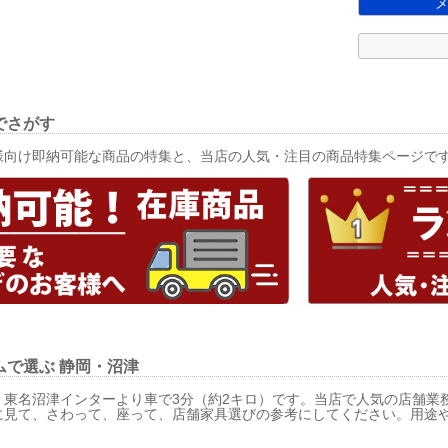
でさがす
様向け即納可能な商品の特集と、当店の人気・注目の商品特集ページで
ムで選ぶ
静岡・沼津
、東名沼津インターより車で3分（約2キロ）です。当店で人気の店舗業
に見て、さわって、座って、店舗家具選びの参考にしてください。用途