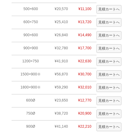
500×600
¥20,570
¥11,100
600×750
¥25,410
¥13,720
900×600
¥26,840
¥14,490
900×900
¥32,780
¥17,700
1200×750
¥41,910
¥22,630
1500×900※
¥56,870
¥30,700
1800×900※
¥59,290
¥32,010
600Ø
¥23,650
¥12,770
750Ø
¥38,720
¥20,900
900Ø
¥41,140
¥22,210