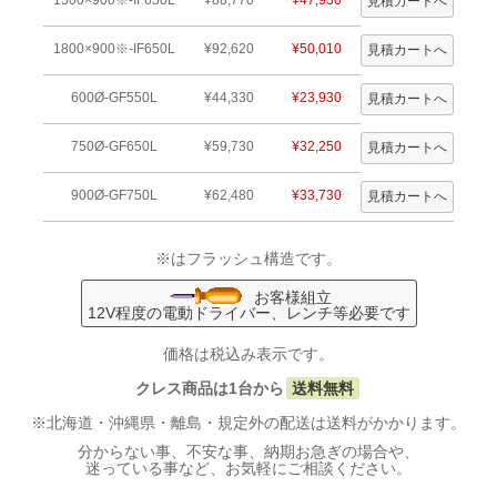
1500×900※-IF650L
¥88,770
¥47,930
1800×900※-IF650L
¥92,620
¥50,010
600Ø-GF550L
¥44,330
¥23,930
750Ø-GF650L
¥59,730
¥32,250
900Ø-GF750L
¥62,480
¥33,730
※はフラッシュ構造です。
お客様組立
12V程度の電動ドライバー、レンチ等必要です
価格は税込み表示です。
クレス商品は1台から
送料無料
※北海道・沖縄県・離島・規定外の配送は送料がかかります。
分からない事、不安な事、納期お急ぎの場合や、
迷っている事など、お気軽にご相談ください。