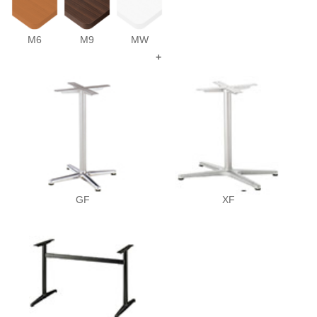
M6
M9
MW
+
GF
XF