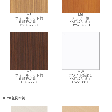
M5
M6
ウォールナット柄
チェリー柄
化粧板品番：
化粧板品番：
BYV-5770U
BYV-5766U
M9
MW
ウォールナット柄
ホワイト艶消し
化粧板品番：
化粧板品番：
BV-5772U
BW-1981U
■T20色見本例