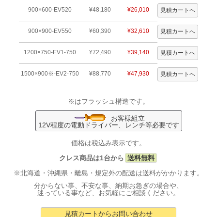
900×600-EV520
¥48,180
¥26,010
900×900-EV550
¥60,390
¥32,610
1200×750-EV1-750
¥72,490
¥39,140
1500×900※-EV2-750
¥88,770
¥47,930
※はフラッシュ構造です。
お客様組立
12V程度の電動ドライバー、レンチ等必要です
価格は税込み表示です。
クレス商品は1台から
送料無料
※北海道・沖縄県・離島・規定外の配送は送料がかかります。
分からない事、不安な事、納期お急ぎの場合や、
迷っている事など、お気軽にご相談ください。
見積カートからお問い合わせ