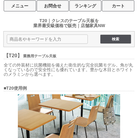
メニュー
お問合せ
ランキング
カート
T20｜クレスのテーブル天板を
業界最安級価格で販売｜店舗家具NW
【T20】
業務用テーブル天板
全ての外装材に抗菌機能を備えた衛生的な完全抗菌モデル。角が丸
くなっているので安全性にも優れています。豊かな木目とホワイト
のメラミンから選べます。
■T20使用例