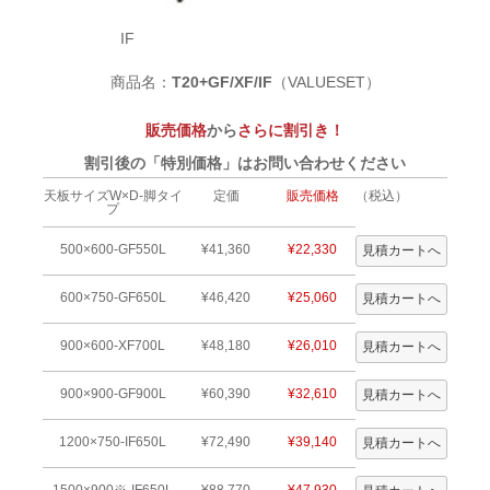
IF
商品名：
T20+GF/XF/IF
（VALUESET）
販売価格
から
さらに割引き！
割引後の「特別価格」はお問い合わせください
天板サイズW×D-脚タイ
定価
販売価格
（税込）
プ
500×600-GF550L
¥41,360
¥22,330
600×750-GF650L
¥46,420
¥25,060
900×600-XF700L
¥48,180
¥26,010
900×900-GF900L
¥60,390
¥32,610
1200×750-IF650L
¥72,490
¥39,140