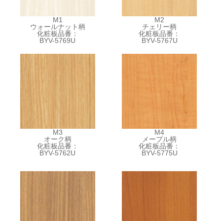
M1
M2
ウォールナット柄
チェリー柄
化粧板品番：
化粧板品番：
BYV-5769U
BYV-5767U
M3
M4
オーク柄
メープル柄
化粧板品番：
化粧板品番：
BYV-5762U
BYV-5775U