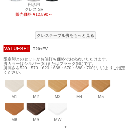
円形用
クレス SV
販売価格 ¥12,590～
クレステーブル脚をもっと見る
VALUESET
T20+EV
限定脚とのセットがお値打ち価格でお求めいただけます。
脚カラーはシルバー(SI)またはブラック(BL)です。
脚高さを520・570・620・638・670・688・700(ミリ)よりご指定
ください。
M1
M2
M3
M4
M5
M6
M9
MW
+