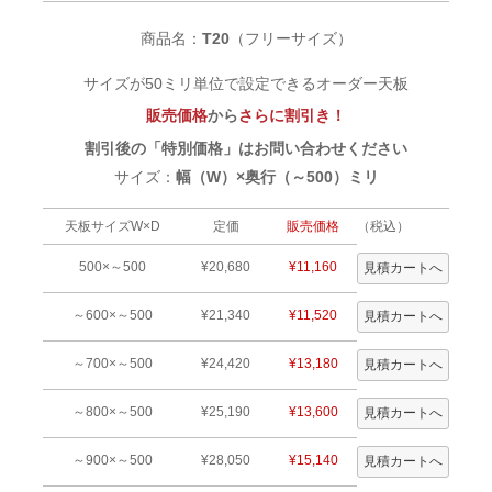
商品名：
T20
（フリーサイズ）
サイズが50ミリ単位で設定できるオーダー天板
販売価格
から
さらに割引き！
割引後の「特別価格」はお問い合わせください
サイズ：
幅（W）×奥行（～500）ミリ
天板サイズW×D
定価
販売価格
（税込）
500×～500
¥20,680
¥11,160
～600×～500
¥21,340
¥11,520
～700×～500
¥24,420
¥13,180
～800×～500
¥25,190
¥13,600
～900×～500
¥28,050
¥15,140