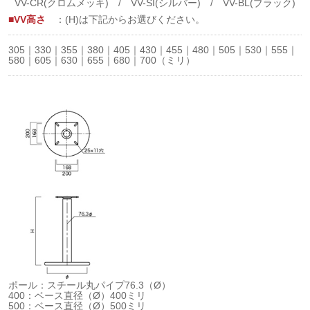
VV-CR(クロムメッキ) / VV-SI(シルバー) / VV-BL(ブラック)
■VV高さ
：(H)は下記からお選びください。
305｜330｜355｜380｜405｜430｜455｜480｜505｜530｜555｜
580｜605｜630｜655｜680｜700（ミリ）
ポール：スチール丸パイプ76.3（Ø）
400：ベース直径（Ø）400ミリ
500：ベース直径（Ø）500ミリ