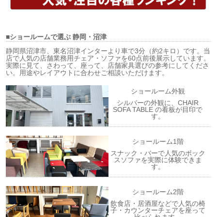
■ショールームで選ぶ
静岡・沼津
静岡県沼津市、東名沼津インターより車で3分（約2キロ）です。当
店で人気の店舗業務用チェア・ソファを60点前後展示しています。
実際に見て、さわって、座って、店舗家具選びの参考にしてくださ
い。用途やレイアウトに合わせご相談いただけます。
ショールーム外観
シルバーの外観に、CHAIR
SOFA TABLE の看板が目印で
す。
ショールーム1階
スナック・バーで人気のボック
スソファを実際に体験できま
す。
ショールーム2階
飲食店・居酒屋などで人気の椅
子・カウンターチェアを座って