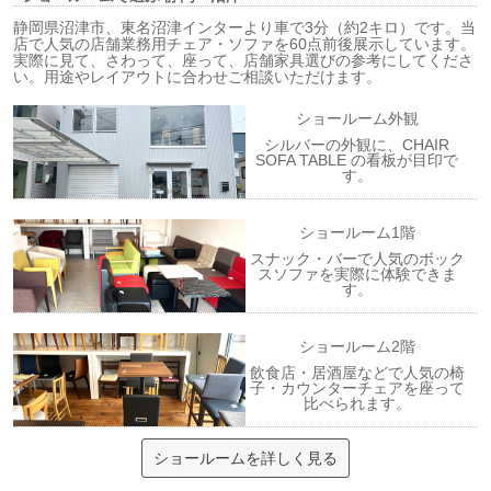
静岡県沼津市、東名沼津インターより車で3分（約2キロ）です。当
店で人気の店舗業務用チェア・ソファを60点前後展示しています。
実際に見て、さわって、座って、店舗家具選びの参考にしてくださ
い。用途やレイアウトに合わせご相談いただけます。
ショールーム外観
シルバーの外観に、CHAIR
SOFA TABLE の看板が目印で
す。
ショールーム1階
スナック・バーで人気のボック
スソファを実際に体験できま
す。
ショールーム2階
飲食店・居酒屋などで人気の椅
子・カウンターチェアを座って
比べられます。
ショールームを詳しく見る