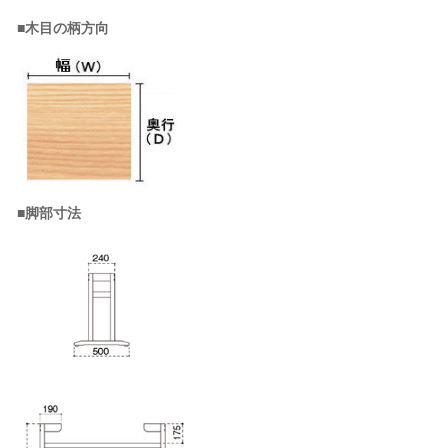
■木目の柄方向
■脚部寸法