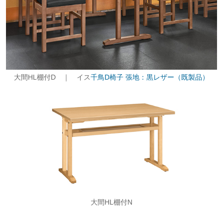
大間HL棚付D ｜ イス
千鳥D椅子 張地：黒レザー（既製品）
大間HL棚付N