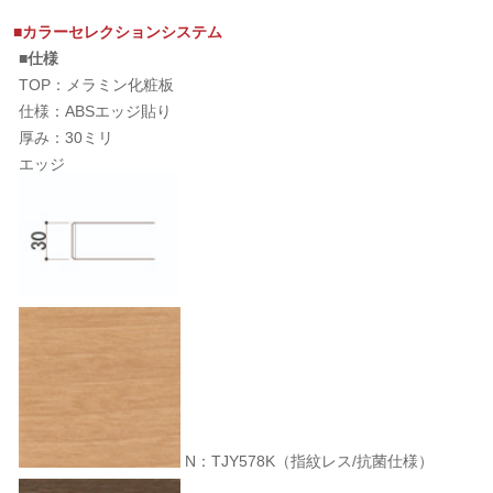
■カラーセレクションシステム
■仕様
TOP：メラミン化粧板
仕様：ABSエッジ貼り
厚み：30ミリ
エッジ
N：TJY578K（指紋レス/抗菌仕様）