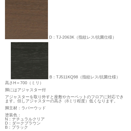
D：TJ-2063K（指紋レス/抗菌仕様）
B：TJ511KQ98（指紋レス/抗菌仕様）
高さH＝700（ミリ）
脚にはアジャスター付
アジャスターを取り外すと座敷やカーペットのフロアに対応でき
ます。但しアジャスターの高さ（8ミリ程度）低くなります。
脚主材：ラバーウッド
塗装色：
N：ナチュラルクリア
D：ダークブラウン
B：ブラック