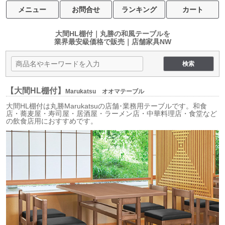
メニュー
お問合せ
ランキング
カート
大間HL棚付｜丸勝の和風テーブルを
業界最安級価格で販売｜店舗家具NW
【大間HL棚付】
Marukatsu オオマテーブル
大間HL棚付は丸勝Marukatsuの店舗･業務用テーブルです。和食
店・蕎麦屋・寿司屋・居酒屋・ラーメン店・中華料理店・食堂など
の飲食店用におすすめです。