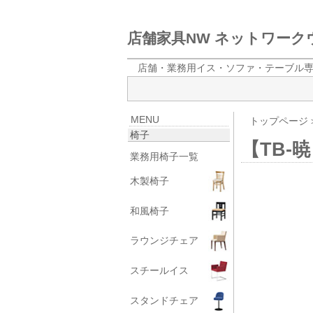
店舗家具NW ネットワー
店舗・業務用イス・ソファ・テーブル
MENU
トップページ
椅子
【TB-
業務用椅子一覧
木製椅子
和風椅子
ラウンジチェア
スチールイス
スタンドチェア