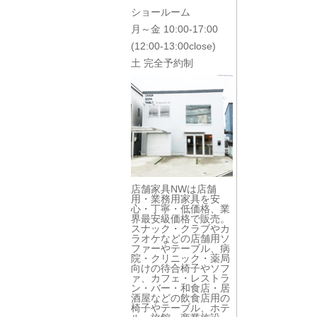
ショールーム
月～金 10:00-17:00
(12:00-13:00close)
土 完全予約制
店舗家具NWは店舗
用・業務用家具を安
心・丁寧・低価格、業
界最安級価格で販売。
スナック・クラブやカ
ラオケなどの店舗用ソ
ファーやテーブル、病
院・クリニック・薬局
向けの待合椅子やソフ
ァ、カフェ・レストラ
ン・バー・和食店・居
酒屋などの飲食店用の
椅子やテーブル、ホテ