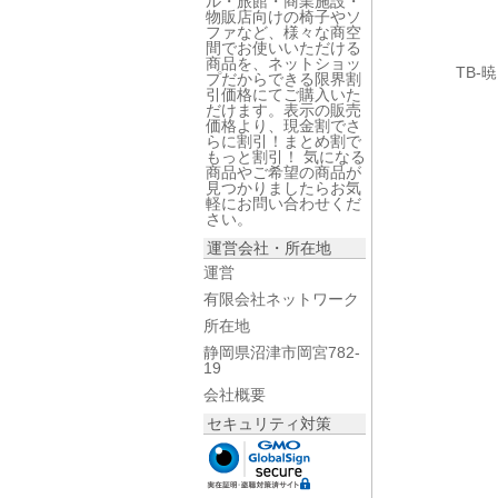
ル・旅館・商業施設・
物販店向けの椅子やソ
ファなど、様々な商空
間でお使いいただける
商品を、ネットショッ
TB
プだからできる限界割
引価格にてご購入いた
だけます。表示の販売
価格より、現金割でさ
らに割引！まとめ割で
もっと割引！ 気になる
商品やご希望の商品が
見つかりましたらお気
軽にお問い合わせくだ
さい。
運営会社・所在地
運営
有限会社ネットワーク
所在地
静岡県沼津市岡宮782-
19
会社概要
セキュリティ対策