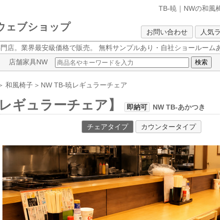
TB-暁｜NWの和風
クウェブショップ
お問い合わせ
人気
専門店。業界最安級価格で販売。
無料サンプルあり・自社ショールームあ
店舗家具NW
＞
和風椅子
＞
NW
TB-暁レギュラーチェア
暁レギュラーチェア】
即納可
NW TB-あかつき
チェアタイプ
カウンタータイプ