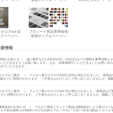
ログvol.42
プロシード商品専用張地
ログページへ
張地サンプルページへ
最新情報