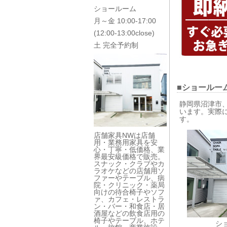
ショールーム
月～金 10:00-17:00
(12:00-13:00close)
土 完全予約制
■ショールー
静岡県沼津市
います。実際
す。
店舗家具NWは店舗
用・業務用家具を安
心・丁寧・低価格、業
界最安級価格で販売。
スナック・クラブやカ
ラオケなどの店舗用ソ
ファーやテーブル、病
院・クリニック・薬局
向けの待合椅子やソフ
ァ、カフェ・レストラ
ン・バー・和食店・居
酒屋などの飲食店用の
椅子やテーブル、ホテ
シ