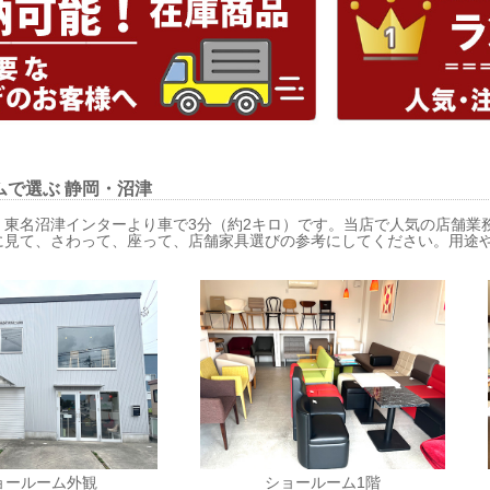
ムで選ぶ
静岡・沼津
、東名沼津インターより車で3分（約2キロ）です。当店で人気の店舗業
に見て、さわって、座って、店舗家具選びの参考にしてください。用途
ョールーム外観
ショールーム1階