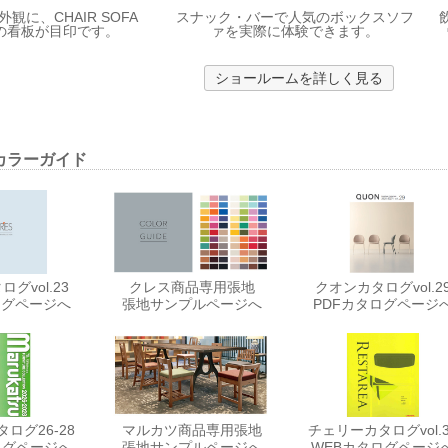
観に、CHAIR SOFA
スナック・バーで人気のボックスソフ
E の看板が目印です。
ァを実際に体験できます。
ショールームを詳しく見る
カラーガイド
グvol.23
クレス商品専用張地
クオンカタログvol.2
ログページへ
張地サンプルページへ
PDFカタログページ
ログ26-28
マルカツ商品専用張地
チェリーカタログvol.3
ログページへ
張地サンプルページへ
WEBカタログページ