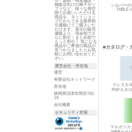
ル・旅館・商業施設・
物販店向けの椅子やソ
シルバーの外
ファなど、様々な商空
TABL
間でお使いいただける
商品を、ネットショッ
プだからできる限界割
引価格にてご購入いた
だけます。表示の販売
価格より、現金割でさ
らに割引！まとめ割で
もっと割引！ 気になる
商品やご希望の商品が
■カタログ・
見つかりましたらお気
軽にお問い合わせくだ
さい。
運営会社・所在地
運営
有限会社ネットワーク
クレスカタロ
所在地
PDFカタ
静岡県沼津市岡宮782-
19
会社概要
セキュリティ対策
マルカツカタ
WEBカタ