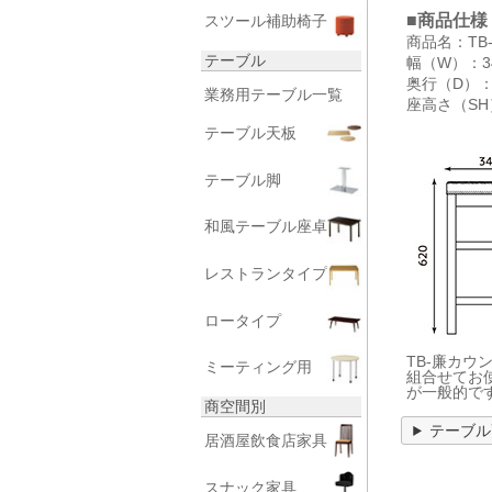
■商品仕様
スツール補助椅子
商品名：TB
テーブル
幅（W）：3
奥行（D）：
業務用テーブル一覧
座高さ（SH
テーブル天板
テーブル脚
和風テーブル座卓
レストランタイプ
ロータイプ
TB-廉カウ
ミーティング用
組合せてお使
が一般的で
商空間別
テーブル
居酒屋飲食店家具
スナック家具