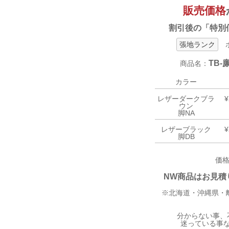
販売価格
割引後の「特別
張地ランク
ボ
TB
商品名：
カラー
レザーダークブラ
¥
ウン
脚NA
レザーブラック
¥
脚DB
価
NW商品はお見積り
※北海道・沖縄県・
分からない事、
迷っている事