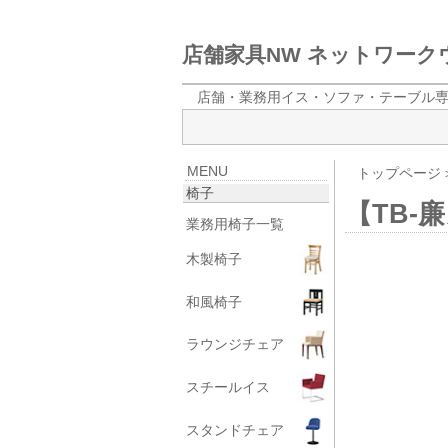
店舗家具NW ネットワー
店舗・業務用イス・ソファ・テーブル
MENU
トップページ
椅子
【TB-
業務用椅子一覧
木製椅子
和風椅子
ラウンジチェア
スチールイス
スタンドチェア