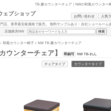
TB-廉カウンターチェア｜NWの和風カウンター
クウェブショップ
お問い合わせ
人気
専門店。業界最安級価格で販売。
無料サンプルあり・自社ショールームあ
店舗家具NW
＞
和風カウンター椅子
＞
NW
TB-廉カウンターチェア
廉カウンターチェア】
即納可
NW TB-れん
チェアタイプ
カウンタータイプ