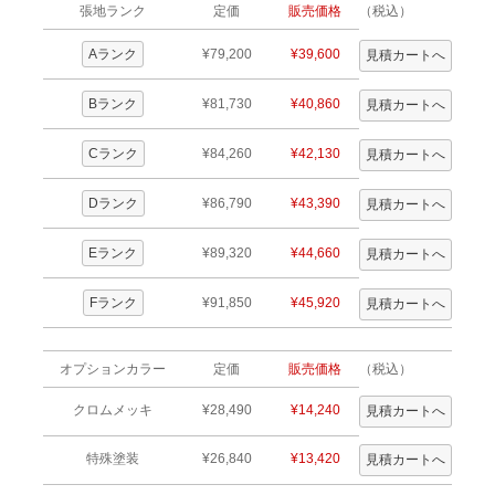
張地ランク
定価
販売価格
（税込）
Aランク
¥79,200
¥39,600
Bランク
¥81,730
¥40,860
Cランク
¥84,260
¥42,130
Dランク
¥86,790
¥43,390
Eランク
¥89,320
¥44,660
Fランク
¥91,850
¥45,920
オプションカラー
定価
販売価格
（税込）
クロムメッキ
¥28,490
¥14,240
特殊塗装
¥26,840
¥13,420