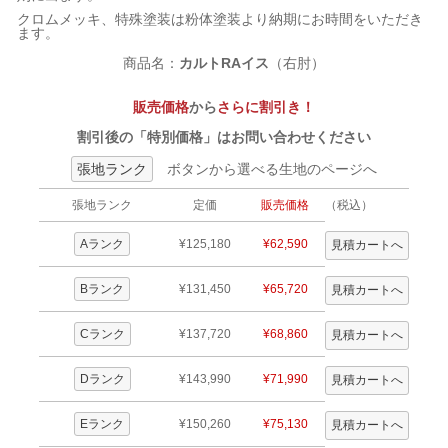
クロムメッキ、特殊塗装は粉体塗装より納期にお時間をいただき
ます。
商品名：
カルトRAイス
（右肘）
販売価格
から
さらに割引き！
割引後の「特別価格」はお問い合わせください
張地ランク
ボタンから選べる生地のページへ
張地ランク
定価
販売価格
（税込）
Aランク
¥125,180
¥62,590
Bランク
¥131,450
¥65,720
Cランク
¥137,720
¥68,860
Dランク
¥143,990
¥71,990
Eランク
¥150,260
¥75,130