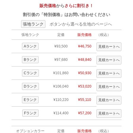
販売価格
から
さらに割引き！
割引後の「特別価格」はお問い合わせください
張地ランク
ボタンから選べる生地のページへ
張地ランク
定価
販売価格
（税込）
Aランク
¥93,500
¥46,750
Bランク
¥97,680
¥48,840
Cランク
¥101,860
¥50,930
Dランク
¥106,040
¥53,020
Eランク
¥110,220
¥55,110
Fランク
¥114,400
¥57,200
オプションカラー
定価
販売価格
（税込）