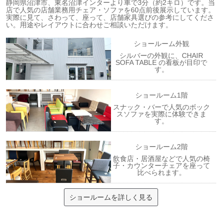
静岡県沼津市、東名沼津インターより車で3分（約2キロ）です。当
店で人気の店舗業務用チェア・ソファを60点前後展示しています。
実際に見て、さわって、座って、店舗家具選びの参考にしてくださ
い。用途やレイアウトに合わせご相談いただけます。
ショールーム外観
シルバーの外観に、CHAIR
SOFA TABLE の看板が目印で
す。
ショールーム1階
スナック・バーで人気のボック
スソファを実際に体験できま
す。
ショールーム2階
飲食店・居酒屋などで人気の椅
子・カウンターチェアを座って
比べられます。
ショールームを詳しく見る