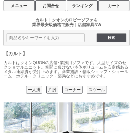
メニュー
お問合せ
ランキング
カート
カルト｜クオンのロビーソファを
業界最安級価格で販売｜店舗家具NW
【カルト】
カルトはクオンQUONの店舗･業務用ソファです。大型サイズのセ
クショナルユニット。空間に負けない本体ボリュームを安定感ある
メタル連結脚が受け止めます。商業施設・物販ショップ・ショール
ーム・ホテル・クリニック・薬局などにおすすめです。
一人掛
片肘
コーナー
スツール