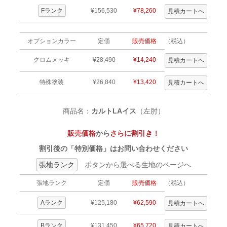
Fランク
¥156,530
¥78,260
オプションカラー
定価
販売価格
（税込）
クロムメッキ
¥28,490
¥14,240
特殊塗装
¥26,840
¥13,420
商品名：
カルトLAイス
（左肘）
販売価格
から
さらに割引き！
割引後の「特別価格」はお問い合わせください
張地ランク
ボタンから選べる生地のページへ
張地ランク
定価
販売価格
（税込）
Aランク
¥125,180
¥62,590
Bランク
¥131,450
¥65,720