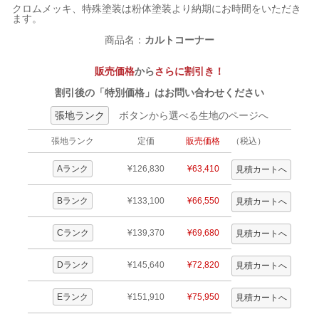
クロムメッキ、特殊塗装は粉体塗装より納期にお時間をいただき
ます。
商品名：
カルトコーナー
販売価格
から
さらに割引き！
割引後の「特別価格」はお問い合わせください
張地ランク
ボタンから選べる生地のページへ
張地ランク
定価
販売価格
（税込）
Aランク
¥126,830
¥63,410
Bランク
¥133,100
¥66,550
Cランク
¥139,370
¥69,680
Dランク
¥145,640
¥72,820
Eランク
¥151,910
¥75,950