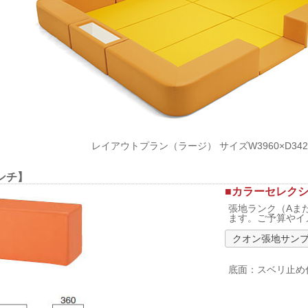
レイアウトプラン（ラージ） サイズW3960×D342
ンチ】
■カラーセレク
張地ランク（Aま
ます。ご予算やイ
クオン張地サン
底面：スベリ止め