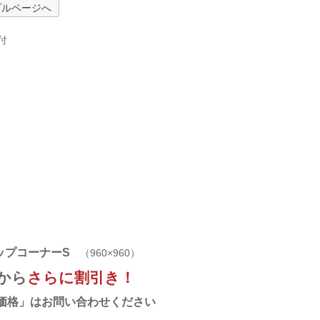
プルページへ
付
ップコーナーS
（960×960）
から
さらに割引き！
価格」はお問い合わせください