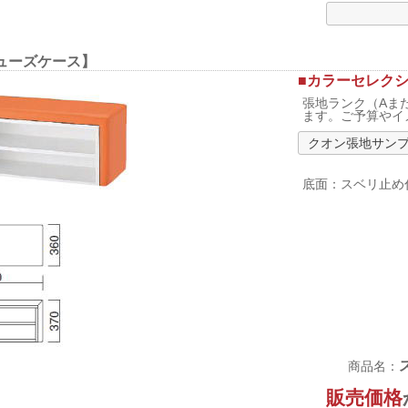
ューズケース】
■カラーセレク
張地ランク（Aま
ます。ご予算やイ
クオン張地サン
底面：スベリ止め
商品名：
販売価格