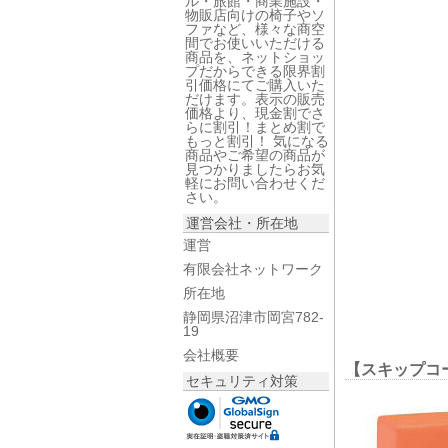
ル・旅館・商業施設・
物販店向けの椅子やソ
ファなど、様々な商空
間でお使いいただける
商品を、ネットショッ
プだからできる限界割
引価格にてご購入いた
だけます。表示の販売
価格より、現金割でさ
らに割引！まとめ割で
もっと割引！ 気になる
商品やご希望の商品が
見つかりましたらお気
軽にお問い合わせくだ
さい。
運営会社・所在地
運営
有限会社ネットワーク
所在地
静岡県沼津市岡宮782-
19
会社概要
【スキップコー
セキュリティ対策