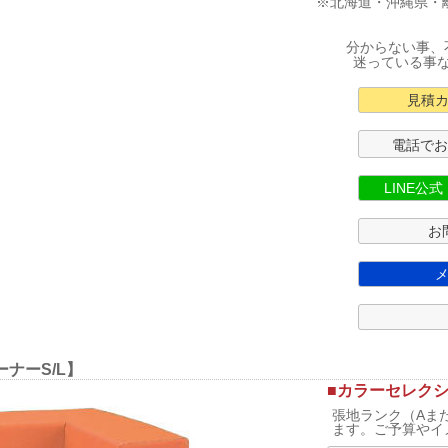
※北海道・沖縄県・
分からない事、
迷っている事
見積
電話で
LINE公
お
ナーS/L】
■カラーセレク
張地ランク（Aま
ます。ご予算やイ