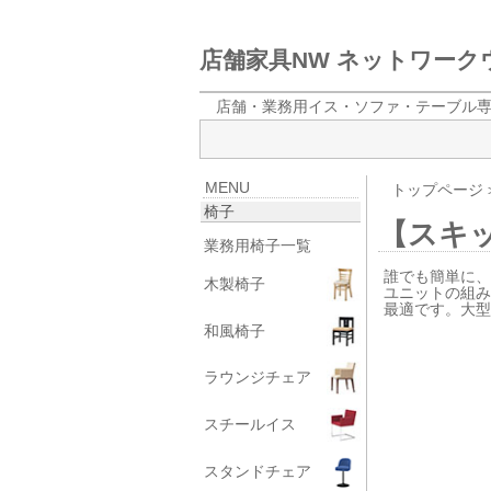
店舗家具NW ネットワー
店舗・業務用イス・ソファ・テーブル
MENU
トップページ
椅子
【スキ
業務用椅子一覧
誰でも簡単に、
木製椅子
ユニットの組
最適です。大
和風椅子
ラウンジチェア
スチールイス
スタンドチェア