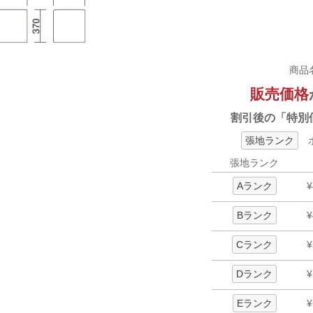
商品
販売価格
割引後の「特別
張地ランク
ボ
張地ランク
Aランク
¥
Bランク
¥
Cランク
¥
Dランク
¥
Eランク
¥