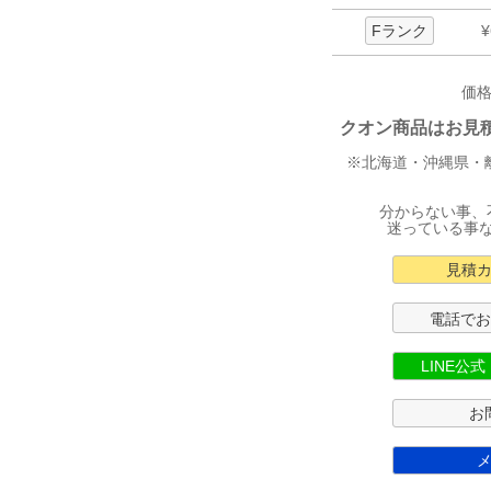
Fランク
¥
価
クオン商品はお見積り
※北海道・沖縄県・
分からない事、
迷っている事
見積
電話で
LINE公
お