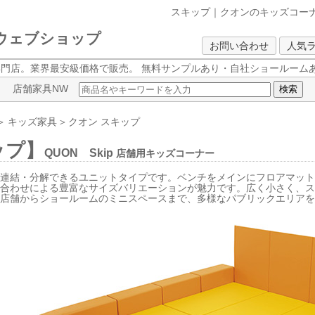
スキップ｜クオンのキッズコー
クウェブショップ
お問い合わせ
人気
専門店。業界最安級価格で販売。
無料サンプルあり・自社ショールームあ
店舗家具NW
＞
キッズ家具
＞
クオン
スキップ
ップ】
QUON Skip
店舗用キッズコーナー
連結・分解できるユニットタイプです。ベンチをメインにフロアマット
み合わせによる豊富なサイズバリエーションが魅力です。広く小さく、
型店舗からショールームのミニスペースまで、多様なパブリックエリア