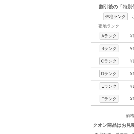
割引後の「特別
張地ランク
ボ
張地ランク
Aランク
¥
Bランク
¥
Cランク
¥
Dランク
¥
Eランク
¥
Fランク
¥
価
クオン商品はお見積り