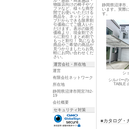
ル・旅館・商業施設・
物販店向けの椅子やソ
静岡県沼津市
ファなど、様々な商空
います。実際
間でお使いいただける
す。
商品を、ネットショッ
プだからできる限界割
引価格にてご購入いた
だけます。表示の販売
価格より、現金割でさ
らに割引！まとめ割で
もっと割引！ 気になる
商品やご希望の商品が
見つかりましたらお気
軽にお問い合わせくだ
さい。
運営会社・所在地
運営
シ
有限会社ネットワーク
シルバーの外
TABL
所在地
静岡県沼津市岡宮782-
19
会社概要
セキュリティ対策
■カタログ・