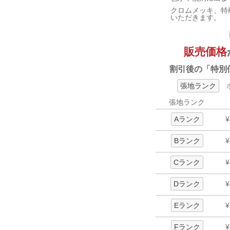
クロムメッキ、特
いただきます。
販売価格
割引後の「特別
張地ランク
ボ
張地ランク
Aランク
¥
Bランク
¥
Cランク
¥
Dランク
¥
Eランク
¥
Fランク
¥