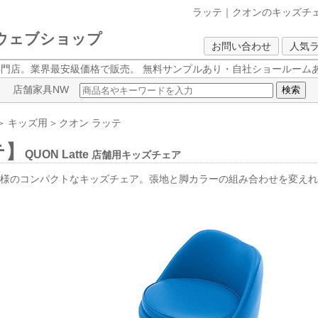
ラッテ｜クオンのキッズチ
クウェブショップ
お問い合わせ
人気
専門店。業界最安級価格で販売。
無料サンプルあり・自社ショールームあ
店舗家具NW
＞
キッズ用
＞
クオン
ラッテ
テ】
QUON Latte
店舗用キッズチェア
仕様のコンパクトなキッズチェア。張地と脚カラーの組み合わせを変え