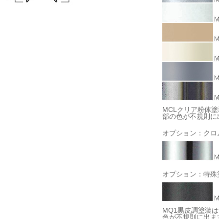
MCLクリア粉体
部の色が不規則に
オプション：クロ
オプション：特殊
MQ1黒皮調塗装
色が不規則に出ま