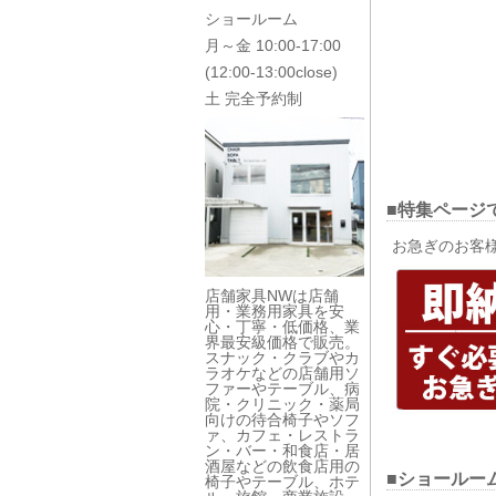
ショールーム
月～金 10:00-17:00
(12:00-13:00close)
土 完全予約制
■特集ページ
お急ぎのお客
店舗家具NWは店舗
用・業務用家具を安
心・丁寧・低価格、業
界最安級価格で販売。
スナック・クラブやカ
ラオケなどの店舗用ソ
ファーやテーブル、病
院・クリニック・薬局
向けの待合椅子やソフ
ァ、カフェ・レストラ
ン・バー・和食店・居
酒屋などの飲食店用の
■ショールー
椅子やテーブル、ホテ