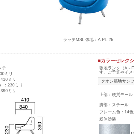
ラッテMSL 張地：A-PL-25
■カラーセレク
ッテ
張地ランク（A～
す。ご予算やイメ
00ミリ
410ミリ
クオン張地サン
）：230ミリ
390ミリ
上部：硬質モール
脚部：スチール
フレーム色：14
粉体塗装