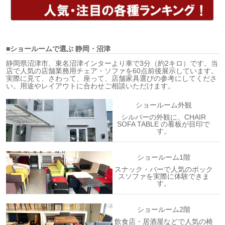
■ショールームで選ぶ
静岡・沼津
静岡県沼津市、東名沼津インターより車で3分（約2キロ）です。当
店で人気の店舗業務用チェア・ソファを60点前後展示しています。
実際に見て、さわって、座って、店舗家具選びの参考にしてくださ
い。用途やレイアウトに合わせご相談いただけます。
ショールーム外観
シルバーの外観に、CHAIR
SOFA TABLE の看板が目印で
す。
ショールーム1階
スナック・バーで人気のボック
スソファを実際に体験できま
す。
ショールーム2階
飲食店・居酒屋などで人気の椅