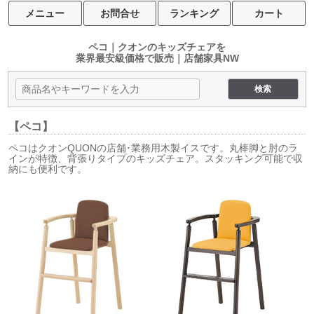
メニュー
お問合せ
ランキング
カート
ペコ｜クオンのキッズチェアを
業界最安級価格で販売｜店舗家具NW
【ペコ】
ペコはクオンQUONの店舗･業務用木製イスです。丸棒脚と肘のラ
インが特徴、背張りタイプのキッズチェア。スタッキング可能で収
納にも便利です。