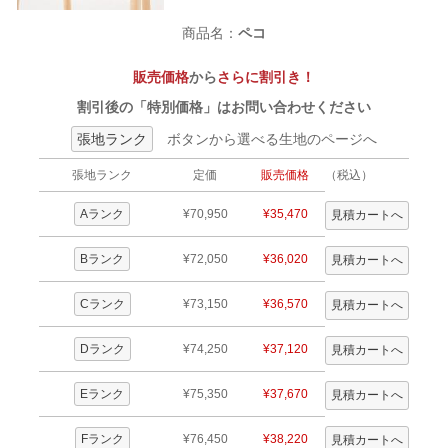
商品名：
ペコ
販売価格
から
さらに割引き！
割引後の「特別価格」はお問い合わせください
張地ランク
ボタンから選べる生地のページへ
張地ランク
定価
販売価格
（税込）
Aランク
¥70,950
¥35,470
Bランク
¥72,050
¥36,020
Cランク
¥73,150
¥36,570
Dランク
¥74,250
¥37,120
Eランク
¥75,350
¥37,670
Fランク
¥76,450
¥38,220