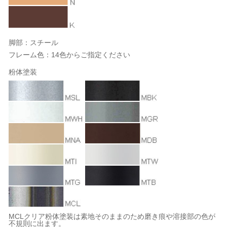
脚部：スチール
フレーム色：14色からご指定ください
粉体塗装
MCLクリア粉体塗装は素地そのままのため磨き痕や溶接部の色が
不規則に出ます。