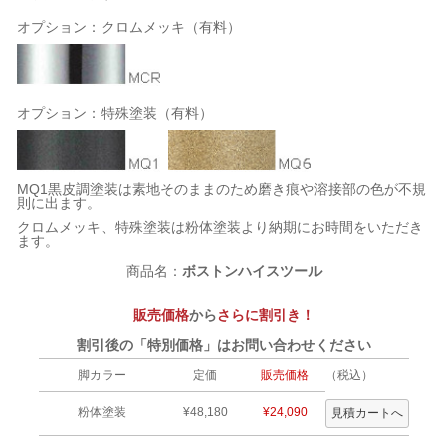
オプション：クロムメッキ（有料）
オプション：特殊塗装（有料）
MQ1黒皮調塗装は素地そのままのため磨き痕や溶接部の色が不規
則に出ます。
クロムメッキ、特殊塗装は粉体塗装より納期にお時間をいただき
ます。
商品名：
ボストンハイスツール
販売価格
から
さらに割引き！
割引後の「特別価格」はお問い合わせください
脚カラー
定価
販売価格
（税込）
粉体塗装
¥48,180
¥24,090