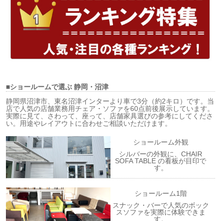
■ショールームで選ぶ
静岡・沼津
静岡県沼津市、東名沼津インターより車で3分（約2キロ）です。当
店で人気の店舗業務用チェア・ソファを60点前後展示しています。
実際に見て、さわって、座って、店舗家具選びの参考にしてくださ
い。用途やレイアウトに合わせご相談いただけます。
ショールーム外観
シルバーの外観に、CHAIR
SOFA TABLE の看板が目印で
す。
ショールーム1階
スナック・バーで人気のボック
スソファを実際に体験できま
す。