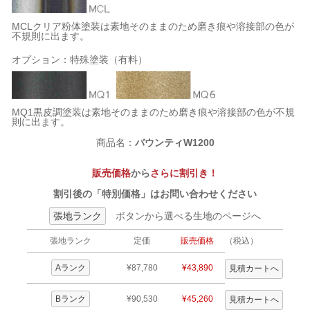
MCLクリア粉体塗装は素地そのままのため磨き痕や溶接部の色が
不規則に出ます。
オプション：特殊塗装（有料）
MQ1黒皮調塗装は素地そのままのため磨き痕や溶接部の色が不規
則に出ます。
商品名：
バウンティW1200
販売価格
から
さらに割引き！
割引後の「特別価格」はお問い合わせください
張地ランク
ボタンから選べる生地のページへ
張地ランク
定価
販売価格
（税込）
Aランク
¥87,780
¥43,890
Bランク
¥90,530
¥45,260