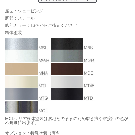
座面：ウェービング
脚部：スチール
脚部カラー：13色からご指定ください
粉体塗装
MCLクリア粉体塗装は素地そのままのため磨き痕や溶接部の色が
不規則に出ます。
オプション：特殊塗装（有料）