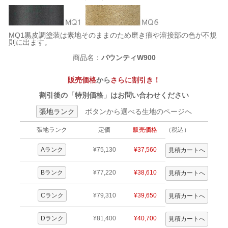
MQ1黒皮調塗装は素地そのままのため磨き痕や溶接部の色が不規
則に出ます。
商品名：
バウンティW900
販売価格
から
さらに割引き！
割引後の「特別価格」はお問い合わせください
張地ランク
ボタンから選べる生地のページへ
張地ランク
定価
販売価格
（税込）
Aランク
¥75,130
¥37,560
Bランク
¥77,220
¥38,610
Cランク
¥79,310
¥39,650
Dランク
¥81,400
¥40,700