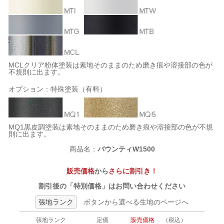
MCLクリア粉体塗装は素地そのままのため磨き痕や溶接部の色が
不規則に出ます。
オプション：特殊塗装（有料）
MQ1黒皮調塗装は素地そのままのため磨き痕や溶接部の色が不規
則に出ます。
商品名：
バウンティW1500
販売価格
から
さらに割引き！
割引後の「特別価格」はお問い合わせください
張地ランク
ボタンから選べる生地のページへ
張地ランク
定価
販売価格
（税込）