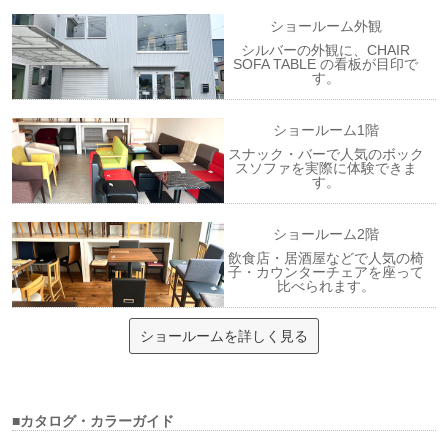
ショールーム外観
シルバーの外観に、CHAIR
SOFA TABLE の看板が目印で
す。
ショールーム1階
スナック・バーで人気のボック
スソファを実際に体験できま
す。
ショールーム2階
飲食店・居酒屋などで人気の椅
子・カウンターチェアを座って
比べられます。
ショールームを詳しく見る
■カタログ・カラーガイド