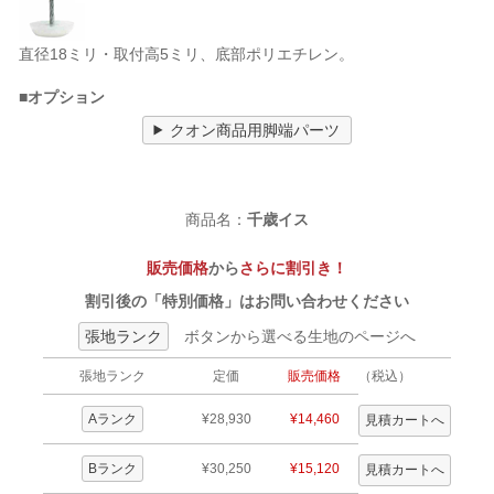
直径18ミリ・取付高5ミリ、底部ポリエチレン。
■オプション
クオン商品用脚端パーツ
商品名：
千歳イス
販売価格
から
さらに割引き！
割引後の「特別価格」はお問い合わせください
張地ランク
ボタンから選べる生地のページへ
張地ランク
定価
販売価格
（税込）
Aランク
¥28,930
¥14,460
Bランク
¥30,250
¥15,120