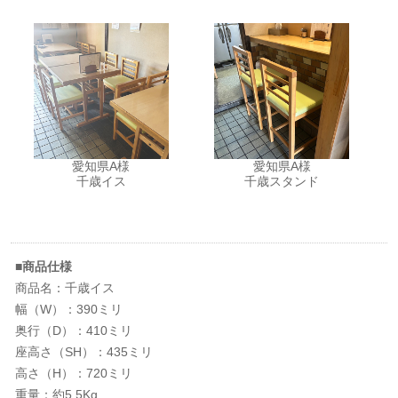
愛知県A様
愛知県A様
千歳イス
千歳スタンド
■商品仕様
商品名：千歳イス
幅（W）：390ミリ
奥行（D）：410ミリ
座高さ（SH）：435ミリ
高さ（H）：720ミリ
重量：約5.5Kg