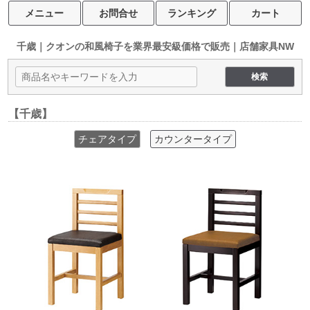
メニュー
お問合せ
ランキング
カート
千歳｜クオンの和風椅子を
業界最安級価格で販売｜店舗家具NW
【千歳】
チェアタイプ
カウンタータイプ