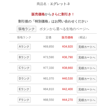
商品名：
エグレット-3
販売価格
から
さらに割引き！
割引後の「特別価格」はお問い合わせください
張地ランク
ボタンから選べる生地のページへ
張地ランク
定価
販売価格
（税込）
Aランク
¥69,850
¥34,920
Bランク
¥73,590
¥36,790
Cランク
¥77,330
¥38,660
Dランク
¥81,070
¥40,530
Eランク
¥84,810
¥42,400
Fランク
¥88,550
¥44,270