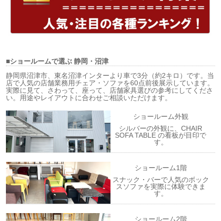
■ショールームで選ぶ
静岡・沼津
静岡県沼津市、東名沼津インターより車で3分（約2キロ）です。当
店で人気の店舗業務用チェア・ソファを60点前後展示しています。
実際に見て、さわって、座って、店舗家具選びの参考にしてくださ
い。用途やレイアウトに合わせご相談いただけます。
ショールーム外観
シルバーの外観に、CHAIR
SOFA TABLE の看板が目印で
す。
ショールーム1階
スナック・バーで人気のボック
スソファを実際に体験できま
す。
ショールーム2階