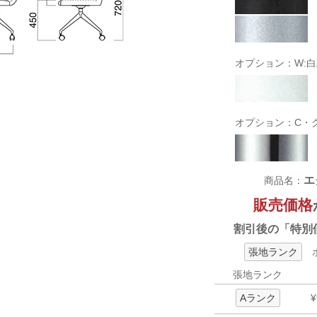
オプション：W:
オプション：C・
エ
商品名：
販売価格
割引後の「特別
張地ランク
ボ
張地ランク
Aランク
¥