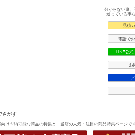
分からない事、
迷っている事
見積
電話で
LINE公
お
でさがす
様向け即納可能な商品の特集と、当店の人気・注目の商品特集ページで