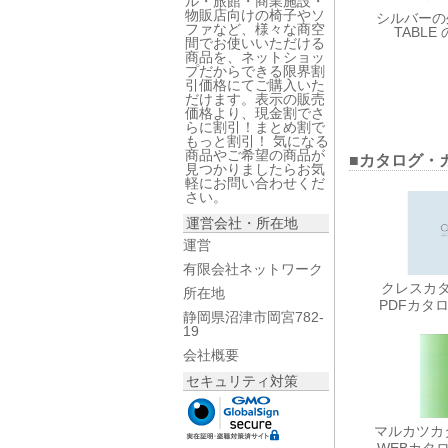
ル・旅館・商業施設・
物販店向けの椅子やソ
シルバーの外
ファなど、様々な商空
TABL
間でお使いいただける
商品を、ネットショッ
プだからできる限界割
引価格にてご購入いた
だけます。表示の販売
価格より、現金割でさ
らに割引！まとめ割で
もっと割引！ 気になる
商品やご希望の商品が
■カタログ・
見つかりましたらお気
軽にお問い合わせくだ
さい。
運営会社・所在地
運営
有限会社ネットワーク
クレスカタロ
所在地
PDFカタ
静岡県沼津市岡宮782-
19
会社概要
セキュリティ対策
マルカツカタ
WEBカタ