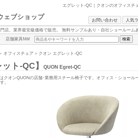
エグレット-QC｜クオンのオフィスチ
クウェブショップ
お問い合わせ
人気
専門店。業界最安級価格で販売。
無料サンプルあり・自社ショールームあ
店舗家具NW
＞
オフィスチェア
＞
クオン
エグレット-QC
ット-QC】
QUON Egret-QC
CはクオンQUONの店舗･業務用スチール椅子です。オフィス・ショー
です。