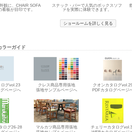
観に、CHAIR SOFA
スナック・バーで人気のボックスソフ
E の看板が目印です。
ァを実際に体験できます。
ショールームを詳しく見る
カラーガイド
グvol.23
クレス商品専用張地
クオンカタログvol.2
ログページへ
張地サンプルページへ
PDFカタログページ
ログ26-28
マルカツ商品専用張地
チェリーカタログvol.3
ログページへ
張地サンプルページへ
WEBカタログページ