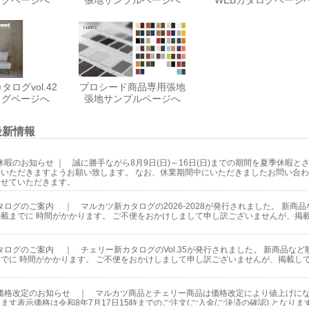
ログvol.42
プロシード商品専用張地
ログページへ
張地サンプルページへ
最新情報