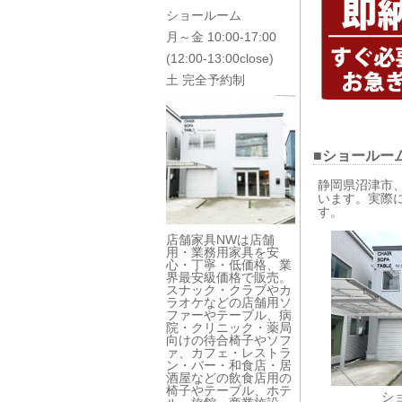
ショールーム
月～金 10:00-17:00
(12:00-13:00close)
土 完全予約制
■ショールー
静岡県沼津市
います。実際
す。
店舗家具NWは店舗
用・業務用家具を安
心・丁寧・低価格、業
界最安級価格で販売。
スナック・クラブやカ
ラオケなどの店舗用ソ
ファーやテーブル、病
院・クリニック・薬局
向けの待合椅子やソフ
ァ、カフェ・レストラ
ン・バー・和食店・居
酒屋などの飲食店用の
椅子やテーブル、ホテ
シ