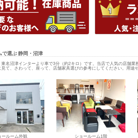
ムで選ぶ
静岡・沼津
、東名沼津インターより車で3分（約2キロ）です。当店で人気の店舗業
に見て、さわって、座って、店舗家具選びの参考にしてください。用途
ョールーム外観
ショールーム1階