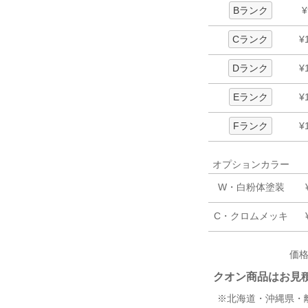
Bランク
¥
Cランク
¥
Dランク
¥
Eランク
¥
Fランク
¥
オプションカラー
W・白粉体塗装
C・クロムメッキ
価
クオン商品はお見積り
※北海道・沖縄県・