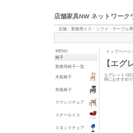
店舗家具NW ネットワー
店舗・業務用イス・ソファ・テーブル
MENU
トップページ
椅子
【エグレ
業務用椅子一覧
エグレット-Q
木製椅子
用におすすめ
和風椅子
ラウンジチェア
スチールイス
スタンドチェア