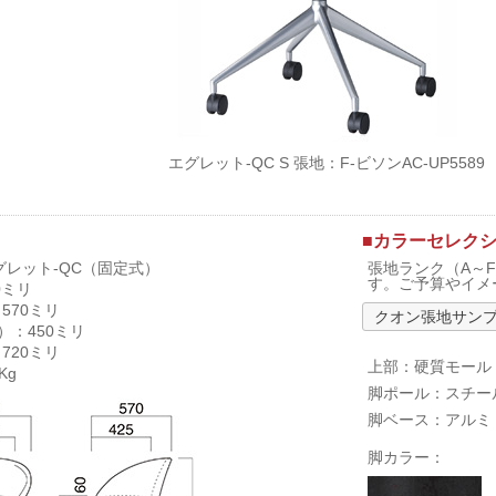
エグレット-QC S 張地：F-ビソンAC-UP5589
■カラーセレク
グレット-QC（固定式）
張地ランク（A～
す。ご予算やイメ
0ミリ
570ミリ
クオン張地サン
）：450ミリ
720ミリ
上部：硬質モール
Kg
脚ポール：スチー
脚ベース：アルミ
脚カラー：