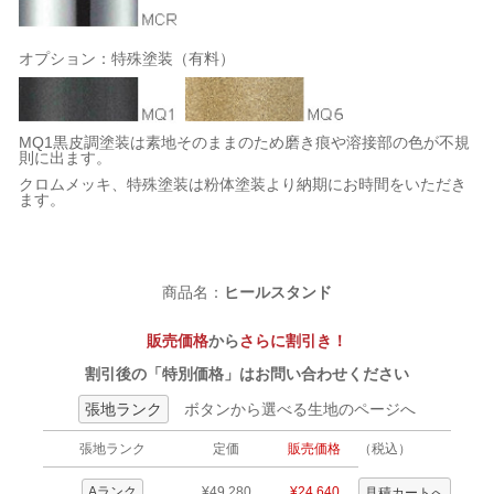
オプション：特殊塗装（有料）
MQ1黒皮調塗装は素地そのままのため磨き痕や溶接部の色が不規
則に出ます。
クロムメッキ、特殊塗装は粉体塗装より納期にお時間をいただき
ます。
商品名：
ヒールスタンド
販売価格
から
さらに割引き！
割引後の「特別価格」はお問い合わせください
張地ランク
ボタンから選べる生地のページへ
張地ランク
定価
販売価格
（税込）
Aランク
¥49,280
¥24,640