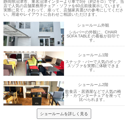
静岡県沼津市、東名沼津インターより車で3分（約2キロ）です。当
店で人気の店舗業務用チェア・ソファを60点前後展示しています。
実際に見て、さわって、座って、店舗家具選びの参考にしてくださ
い。用途やレイアウトに合わせご相談いただけます。
ショールーム外観
シルバーの外観に、CHAIR
SOFA TABLE の看板が目印で
す。
ショールーム1階
スナック・バーで人気のボック
スソファを実際に体験できま
す。
ショールーム2階
飲食店・居酒屋などで人気の椅
子・カウンターチェアを座って
比べられます。
ショールームを詳しく見る