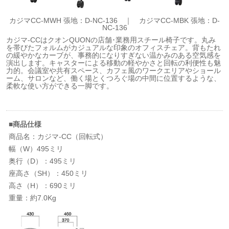
カジマCC-MWH 張地：D-NC-136 ｜ カジマCC-MBK 張地：D-
NC-136
カジマ-CCはクオンQUONの店舗･業務用スチール椅子です。丸み
を帯びたフォルムがカジュアルな印象のオフィスチェア。背もたれ
の緩やかなカーブが、事務的になりすぎない温かみのある空気感を
演出します。キャスターによる移動の軽やかさと回転の利便性も魅
力的。会議室や共有スペース、カフェ風のワークエリアやショール
ーム、サロンなど、働く場とくつろぐ場の中間に位置するような、
柔軟な使い方ができる一脚です。
■商品仕様
商品名：カジマ-CC（回転式）
幅（W）495ミリ
奥行（D）：495ミリ
座高さ（SH）：450ミリ
高さ（H）：690ミリ
重量：約7.0Kg