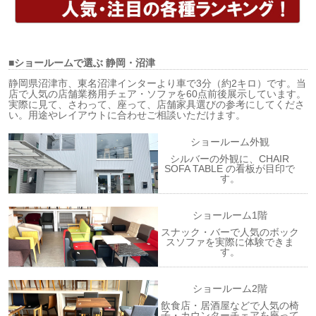
■ショールームで選ぶ
静岡・沼津
静岡県沼津市、東名沼津インターより車で3分（約2キロ）です。当
店で人気の店舗業務用チェア・ソファを60点前後展示しています。
実際に見て、さわって、座って、店舗家具選びの参考にしてくださ
い。用途やレイアウトに合わせご相談いただけます。
ショールーム外観
シルバーの外観に、CHAIR
SOFA TABLE の看板が目印で
す。
ショールーム1階
スナック・バーで人気のボック
スソファを実際に体験できま
す。
ショールーム2階
飲食店・居酒屋などで人気の椅
子・カウンターチェアを座って