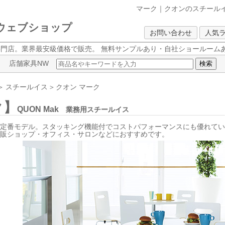
マーク｜クオンのスチール
クウェブショップ
お問い合わせ
人気
専門店。業界最安級価格で販売。
無料サンプルあり・自社ショールームあ
店舗家具NW
＞
スチールイス
＞
クオン
マーク
ク】
QUON Mak
業務用スチールイス
定番モデル。スタッキング機能付でコストパフォーマンスにも優れてい
物販ショップ・オフィス・サロンなどにおすすめです。