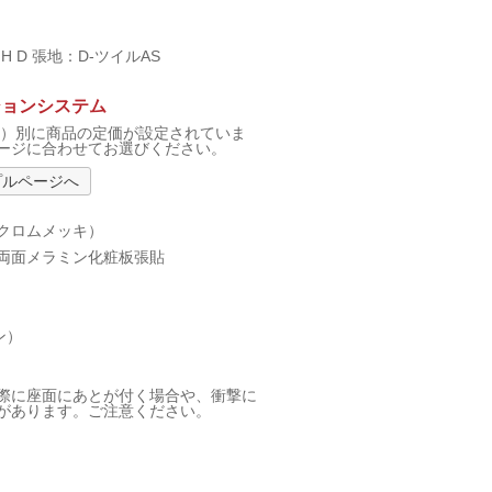
H D 張地：D-ツイルAS
ションシステム
F）別に商品の定価が設定されていま
ージに合わせてお選びください。
プルページへ
クロムメッキ）
両面メラミン化粧板張貼
ン）
。
際に座面にあとが付く場合や、衝撃に
があります。ご注意ください。