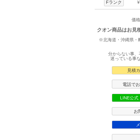
Fランク
¥
価
クオン商品はお見積り
※北海道・沖縄県・
分からない事、
迷っている事
見積
電話で
LINE公
お