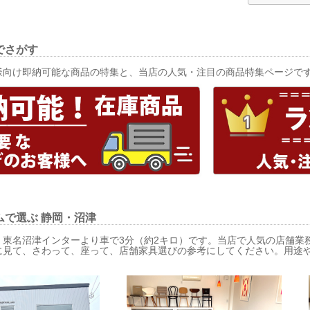
でさがす
様向け即納可能な商品の特集と、当店の人気・注目の商品特集ページで
ムで選ぶ
静岡・沼津
、東名沼津インターより車で3分（約2キロ）です。当店で人気の店舗業
に見て、さわって、座って、店舗家具選びの参考にしてください。用途