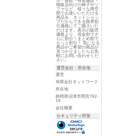
ル・旅館・商業施設・
物販店向けの椅子やソ
ファなど、様々な商空
間でお使いいただける
商品を、ネットショッ
プだからできる限界割
引価格にてご購入いた
だけます。表示の販売
価格より、現金割でさ
らに割引！まとめ割で
もっと割引！ 気になる
商品やご希望の商品が
見つかりましたらお気
軽にお問い合わせくだ
さい。
運営会社・所在地
運営
有限会社ネットワーク
所在地
静岡県沼津市岡宮782-
19
会社概要
セキュリティ対策