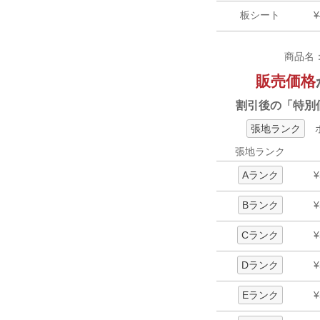
板シート
¥
商品名
販売価格
割引後の「特別
張地ランク
ボ
張地ランク
Aランク
¥
Bランク
¥
Cランク
¥
Dランク
¥
Eランク
¥