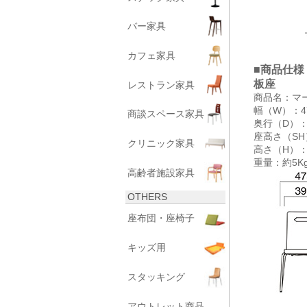
バー家具
カフェ家具
■商品仕様
板座
レストラン家具
商品名：マ
幅（W）：4
商談スペース家具
奥行（D）：
座高さ（SH
クリニック家具
高さ（H）：
重量：約5K
高齢者施設家具
OTHERS
座布団・座椅子
キッズ用
スタッキング
アウトレット商品