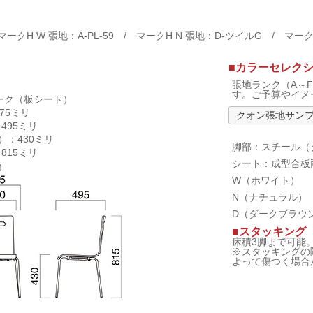
マークH W 張地：A-PL-59 / マークH N 張地：D-ツイルG / マーク
■カラーセレク
張地ランク（A～
す。ご予算やイメ
ーク（板シート）
75ミリ
クオン張地サン
495ミリ
）：430ミリ
脚部：スチール（
815ミリ
シート：成型合板
g
W（ホワイト）
N（ナチュラル）
D（ダークブラウ
■スタッキング
床積3脚まで可能
※スタッキングの
よって傷つく場合