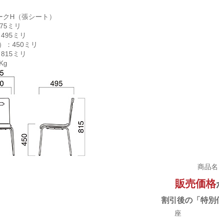
ークH（張シート）
75ミリ
495ミリ
）：450ミリ
815ミリ
Kg
商品名
販売価格
割引後の「特別
座