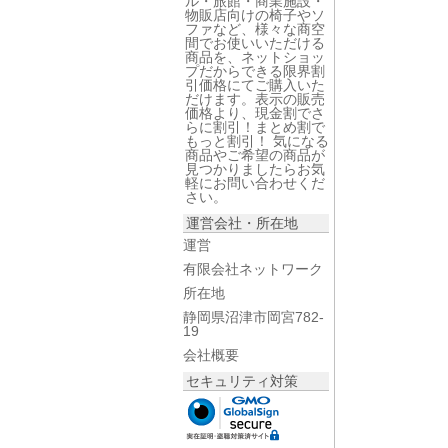
ル・旅館・商業施設・
物販店向けの椅子やソ
ファなど、様々な商空
間でお使いいただける
商品を、ネットショッ
プだからできる限界割
引価格にてご購入いた
だけます。表示の販売
価格より、現金割でさ
らに割引！まとめ割で
もっと割引！ 気になる
商品やご希望の商品が
見つかりましたらお気
軽にお問い合わせくだ
さい。
運営会社・所在地
運営
有限会社ネットワーク
所在地
静岡県沼津市岡宮782-
19
会社概要
セキュリティ対策