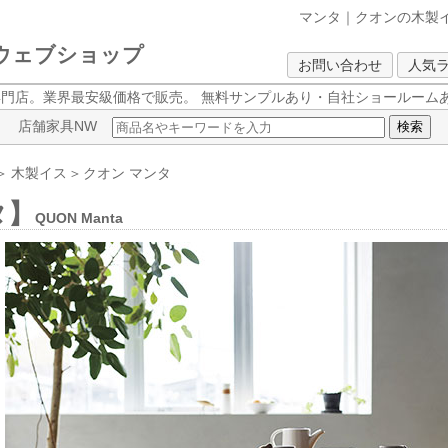
マンタ｜クオンの木製
クウェブショップ
お問い合わせ
人気
専門店。業界最安級価格で販売。
無料サンプルあり・自社ショールームあ
店舗家具NW
＞
木製イス
＞
クオン
マンタ
タ】
QUON Manta