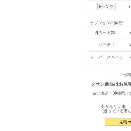
Fランク
¥
オプション(1脚分)
脚カット加工
ソフティ
スーパースベイリ
ー
価
クオン商品はお見積り
※北海道・沖縄県・
分からない事、
迷っている事
見積