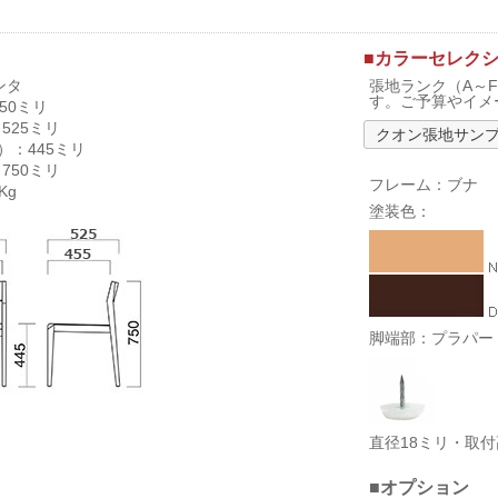
■カラーセレク
ンタ
張地ランク（A～
す。ご予算やイメ
50ミリ
525ミリ
クオン張地サン
）：445ミリ
750ミリ
フレーム：ブナ
Kg
塗装色：
脚端部：プラパー
直径18ミリ・取
■オプション