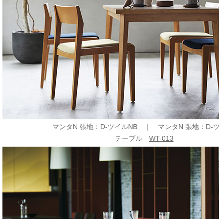
マンタN 張地：D-ツイルNB ｜
マンタN 張地：D-
テーブル
WT-013