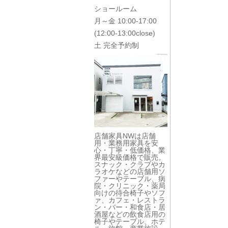
ショールーム
月～金 10:00-17:00
(12:00-13:00close)
土 完全予約制
店舗家具NWは店舗
用・業務用家具を安
心・丁寧・低価格、業
界最安級価格で販売。
スナック・クラブやカ
ラオケなどの店舗用ソ
ファーやテーブル、病
院・クリニック・薬局
向けの待合椅子やソフ
ァ、カフェ・レストラ
ン・バー・和食店・居
酒屋などの飲食店用の
椅子やテーブル、ホテ