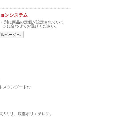
ションシステム
F）別に商品の定価が設定されていま
ージに合わせてお選びください。
プルページへ
トスタンダード付
付高5ミリ、底部ポリエチレン。