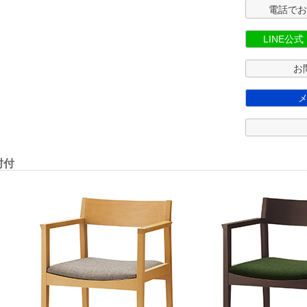
電話で
LINE公
お
肘付