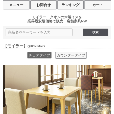
メニュー
お問合せ
ランキング
カート
モイラー｜クオンの木製イスを
業界最安級価格で販売｜店舗家具NW
【モイラー】
QUON Moira
チェアタイプ
カウンタータイプ