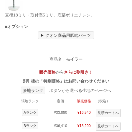
直径18ミリ・取付高5ミリ、底部ポリエチレン。
■オプション
クオン商品用脚端パーツ
商品名：
モイラー
販売価格
から
さらに割引き！
割引後の「特別価格」はお問い合わせください
張地ランク
ボタンから選べる生地のページへ
張地ランク
定価
販売価格
（税込）
Aランク
¥33,880
¥16,940
Bランク
¥36,410
¥18,200