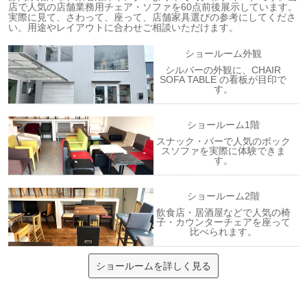
店で人気の店舗業務用チェア・ソファを60点前後展示しています。
実際に見て、さわって、座って、店舗家具選びの参考にしてくださ
い。用途やレイアウトに合わせご相談いただけます。
ショールーム外観
シルバーの外観に、CHAIR
SOFA TABLE の看板が目印で
す。
ショールーム1階
スナック・バーで人気のボック
スソファを実際に体験できま
す。
ショールーム2階
飲食店・居酒屋などで人気の椅
子・カウンターチェアを座って
比べられます。
ショールームを詳しく見る